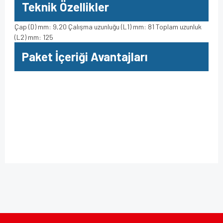
Teknik Özellikler
Çap (D) mm: 9,20 Çalışma uzunluğu (L1) mm: 81 Toplam uzunluk
(L2) mm: 125
Paket İçeriği Avantajları
Bu ürüne ilk yorumu siz yapın!
Bu ürünün fiyat bilgisi, resim, ürün açıklamalarında ve diğer
konularda yetersiz gördüğünüz noktaları öneri formunu
kullanarak tarafımıza iletebilirsiniz.
Yorum Yaz
Görüş ve önerileriniz için teşekkür ederiz.
Ürün resmi kalitesiz, bozuk veya görüntülenemiyor.