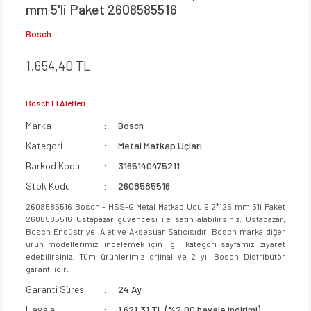
mm 5'li Paket 2608585516
Bosch
1.654,40 TL
Bosch El Aletleri
Marka
Bosch
Kategori
Metal Matkap Uçları
Barkod Kodu
3165140475211
Stok Kodu
2608585516
2608585516 Bosch - HSS-G Metal Matkap Ucu 9,2*125 mm 5'li Paket
2608585516 Ustapazar güvencesi ile satın alabilirsiniz. Ustapazar,
Bosch Endüstriyel Alet ve Aksesuar Satıcısıdır. Bosch marka diğer
ürün modellerimizi incelemek için ilgili kategori sayfamızı ziyaret
edebilirsiniz. Tüm ürünlerimiz orjinal ve 2 yıl Bosch Distribütör
garantilidir.
Garanti Süresi
24 Ay
Havale
1.621,31 TL (%2,00 havale indirimi)