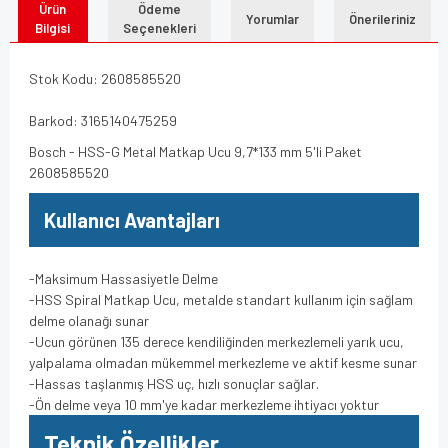
Ürün
Ödeme
Yorumlar
Önerileriniz
Bilgisi
Seçenekleri
Stok Kodu: 2608585520
Barkod: 3165140475259
Bosch - HSS-G Metal Matkap Ucu 9,7*133 mm 5'li Paket
2608585520
Kullanıcı Avantajları
-Maksimum Hassasiyetle Delme
-HSS Spiral Matkap Ucu, metalde standart kullanım için sağlam
delme olanağı sunar
-Ucun görünen 135 derece kendiliğinden merkezlemeli yarık ucu,
yalpalama olmadan mükemmel merkezleme ve aktif kesme sunar
-Hassas taşlanmış HSS uç, hızlı sonuçlar sağlar.
-Ön delme veya 10 mm'ye kadar merkezleme ihtiyacı yoktur
Teknik Özellikler