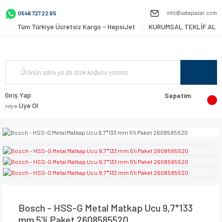
info@ustapazar.com
0546 727 22 65
Tüm Türkiye Ücretsiz Kargo - HepsiJet
KURUMSAL TEKLİF AL
Giriş Yap
Sepetim
Üye Ol
veya
Bosch - HSS-G Metal Matkap Ucu 9,7*133
mm 5'li Paket 2608585520