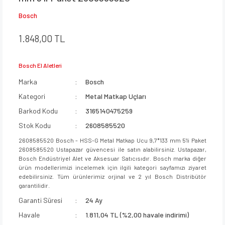
Bosch
1.848,00 TL
Bosch El Aletleri
Marka
Bosch
Kategori
Metal Matkap Uçları
Barkod Kodu
3165140475259
Stok Kodu
2608585520
2608585520 Bosch - HSS-G Metal Matkap Ucu 9,7*133 mm 5'li Paket
2608585520 Ustapazar güvencesi ile satın alabilirsiniz. Ustapazar,
Bosch Endüstriyel Alet ve Aksesuar Satıcısıdır. Bosch marka diğer
ürün modellerimizi incelemek için ilgili kategori sayfamızı ziyaret
edebilirsiniz. Tüm ürünlerimiz orjinal ve 2 yıl Bosch Distribütör
garantilidir.
Garanti Süresi
24 Ay
Havale
1.811,04 TL (%2,00 havale indirimi)