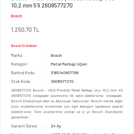
10,2 mm 5'li 2608577270
Bosch
1.250,70 TL
Bosch El Aletleri
Marka
Bosch
Kategori
Metal Matkap Uçları
Barkod Kodu
3165140907798
Stok Kodu
2608577270
2608577270 Bosch - HSS-PointeQ Metal Matkap Ucu 10,2 mm 5'li
2608577270 Ustapazar güvencesi ile satın alabilirsiniz. Ustapazar,
Bosch Endüstriyel Alet ve Aksesuar Satıcısıdır. Bosch marka diğer
ürün modellerimizi incelemek için ilgili kategori sayfamızı ziyaret
edebilirsiniz. Tüm ürünlerimiz orjinal ve 2 yıl Bosch Distribütör
garantilidir.
Garanti Süresi
24 Ay