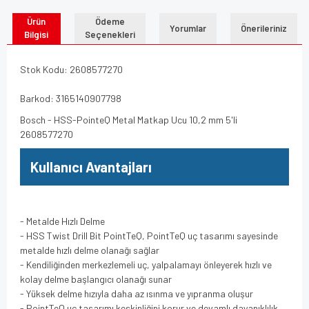
Ürün
Ödeme
Yorumlar
Önerileriniz
Bilgisi
Seçenekleri
Stok Kodu: 2608577270
Barkod: 3165140907798
Bosch - HSS-PointeQ Metal Matkap Ucu 10,2 mm 5'li
2608577270
Kullanıcı Avantajları
- Metalde Hızlı Delme
- HSS Twist Drill Bit PointTeQ, PointTeQ uç tasarımı sayesinde
metalde hızlı delme olanağı sağlar
- Kendiliğinden merkezlemeli uç, yalpalamayı önleyerek hızlı ve
kolay delme başlangıcı olanağı sunar
- Yüksek delme hızıyla daha az ısınma ve yıpranma oluşur
- PointTeQ uç tasarımı keskinliğini korur ve devamlı dayanıklılık