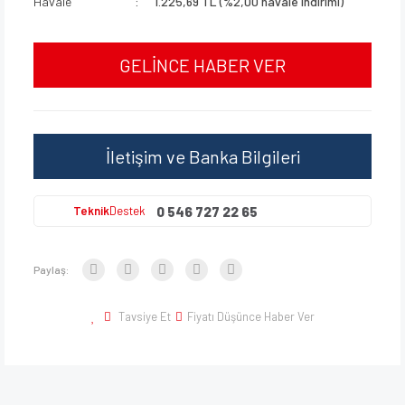
Havale
1.225,69 TL (%2,00 havale indirimi)
GELİNCE HABER VER
İletişim ve Banka Bilgileri
0 546 727 22 65
Teknik
Destek
Paylaş:
Tavsiye Et
Fiyatı Düşünce Haber Ver