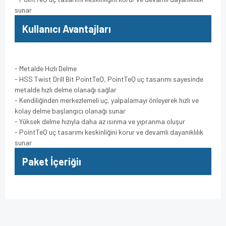
sunar
Kullanıcı Avantajları
- Metalde Hızlı Delme
- HSS Twist Drill Bit PointTeQ, PointTeQ uç tasarımı sayesinde
metalde hızlı delme olanağı sağlar
- Kendiliğinden merkezlemeli uç, yalpalamayı önleyerek hızlı ve
kolay delme başlangıcı olanağı sunar
- Yüksek delme hızıyla daha az ısınma ve yıpranma oluşur
- PointTeQ uç tasarımı keskinliğini korur ve devamlı dayanıklılık
sunar
Paket İçeriğiı
Bu ürünün fiyat bilgisi, resim, ürün açıklamalarında ve diğer
konularda yetersiz gördüğünüz noktaları öneri formunu