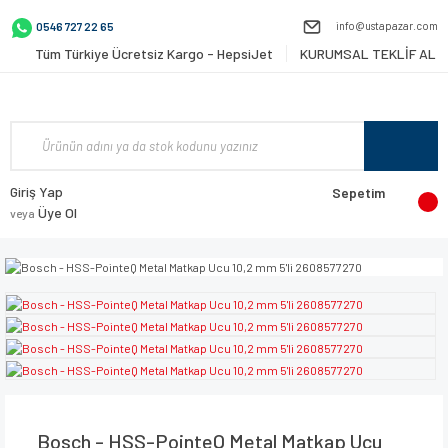
info@ustapazar.com
0546 727 22 65
Tüm Türkiye Ücretsiz Kargo - HepsiJet
KURUMSAL TEKLİF AL
Giriş Yap
Sepetim
Üye Ol
veya
Bosch - HSS-PointeQ Metal Matkap Ucu