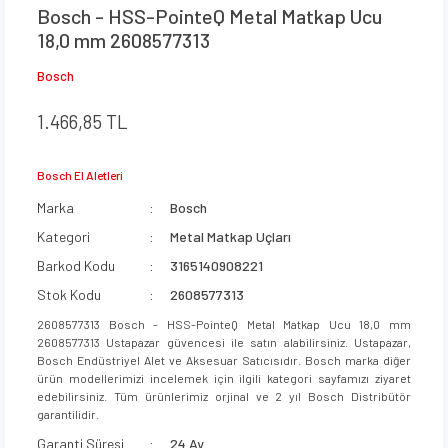
Bosch - HSS-PointeQ Metal Matkap Ucu
18,0 mm 2608577313
Bosch
1.466,85 TL
Bosch El Aletleri
Marka
Bosch
Kategori
Metal Matkap Uçları
Barkod Kodu
3165140908221
Stok Kodu
2608577313
2608577313 Bosch - HSS-PointeQ Metal Matkap Ucu 18,0 mm
2608577313 Ustapazar güvencesi ile satın alabilirsiniz. Ustapazar,
Bosch Endüstriyel Alet ve Aksesuar Satıcısıdır. Bosch marka diğer
ürün modellerimizi incelemek için ilgili kategori sayfamızı ziyaret
edebilirsiniz. Tüm ürünlerimiz orjinal ve 2 yıl Bosch Distribütör
garantilidir.
Garanti Süresi
24 Ay