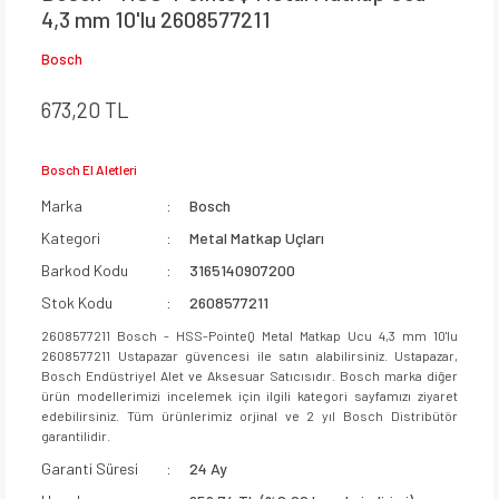
4,3 mm 10'lu 2608577211
Bosch
673,20 TL
Bosch El Aletleri
Marka
Bosch
Kategori
Metal Matkap Uçları
Barkod Kodu
3165140907200
Stok Kodu
2608577211
2608577211 Bosch - HSS-PointeQ Metal Matkap Ucu 4,3 mm 10'lu
2608577211 Ustapazar güvencesi ile satın alabilirsiniz. Ustapazar,
Bosch Endüstriyel Alet ve Aksesuar Satıcısıdır. Bosch marka diğer
ürün modellerimizi incelemek için ilgili kategori sayfamızı ziyaret
edebilirsiniz. Tüm ürünlerimiz orjinal ve 2 yıl Bosch Distribütör
garantilidir.
Garanti Süresi
24 Ay