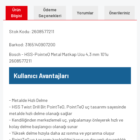
Ürün
Ödeme
Yorumlar
Önerileriniz
Bilgisi
Seçenekleri
Stok Kodu: 2608577211
Barkod: 3165140907200
Bosch - HSS-PointeQ Metal Matkap Ucu 4,3 mm 10'lu
2608577211
Kullanıcı Avantajları
- Metalde Hızlı Delme
- HSS Twist Drill Bit PointTeQ, PointTeQ uç tasarımı sayesinde
metalde hızlı delme olanağı sağlar
- Kendiliğinden merkezlemeli uç, yalpalamayı önleyerek hızlı ve
kolay delme başlangıcı olanağı sunar
- Yüksek delme hızıyla daha az ısınma ve yıpranma oluşur
- PointTeQ uç tasarımı keskinliğini korur ve devamlı dayanıklılık