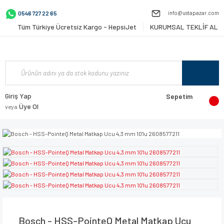
info@ustapazar.com
0546 727 22 65
Tüm Türkiye Ücretsiz Kargo - HepsiJet
KURUMSAL TEKLİF AL
Giriş Yap
Sepetim
Üye Ol
veya
Bosch - HSS-PointeQ Metal Matkap Ucu