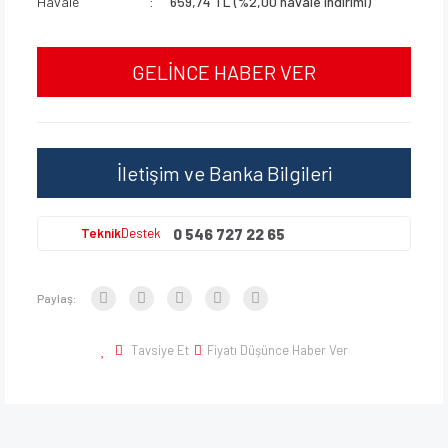
Havale
659,74 TL (%2,00 havale indirimi)
GELİNCE HABER VER
İletişim ve Banka Bilgileri
0 546 727 22 65
Teknik
Destek
Paylaş:
Tavsiye Et
Fiyatı Düşünce Haber Ver