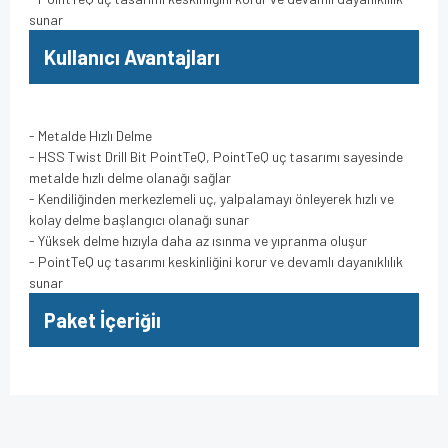
sunar
Kullanıcı Avantajları
- Metalde Hızlı Delme
- HSS Twist Drill Bit PointTeQ, PointTeQ uç tasarımı sayesinde
metalde hızlı delme olanağı sağlar
- Kendiliğinden merkezlemeli uç, yalpalamayı önleyerek hızlı ve
kolay delme başlangıcı olanağı sunar
- Yüksek delme hızıyla daha az ısınma ve yıpranma oluşur
- PointTeQ uç tasarımı keskinliğini korur ve devamlı dayanıklılık
sunar
Paket İçeriğiı
Bu ürünün fiyat bilgisi, resim, ürün açıklamalarında ve diğer
konularda yetersiz gördüğünüz noktaları öneri formunu