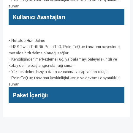
sunar
Kullanıcı Avantajları
- Metalde Hızlı Delme
- HSS Twist Drill Bit PointTeQ, PointTeQ uç tasarımı sayesinde
metalde hızlı delme olanağı sağlar
- Kendiliğinden merkezlemeli uç, yalpalamayı önleyerek hızlı ve
kolay delme başlangıcı olanağı sunar
- Yüksek delme hızıyla daha az ısınma ve yıpranma oluşur
- PointTeQ uç tasarımı keskinliğini korur ve devamlı dayanıklılık
sunar
Paket İçeriğiı
Bu ürünün fiyat bilgisi, resim, ürün açıklamalarında ve diğer
konularda yetersiz gördüğünüz noktaları öneri formunu