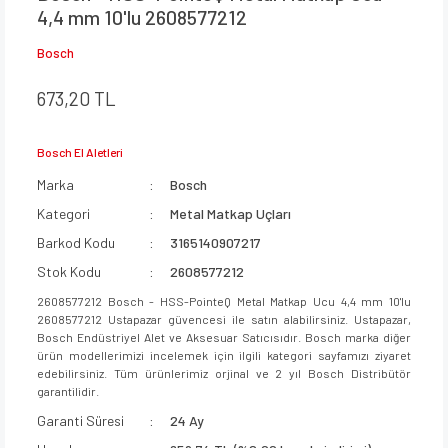
4,4 mm 10'lu 2608577212
Bosch
673,20 TL
Bosch El Aletleri
Marka
Bosch
Kategori
Metal Matkap Uçları
Barkod Kodu
3165140907217
Stok Kodu
2608577212
2608577212 Bosch - HSS-PointeQ Metal Matkap Ucu 4,4 mm 10'lu
2608577212 Ustapazar güvencesi ile satın alabilirsiniz. Ustapazar,
Bosch Endüstriyel Alet ve Aksesuar Satıcısıdır. Bosch marka diğer
ürün modellerimizi incelemek için ilgili kategori sayfamızı ziyaret
edebilirsiniz. Tüm ürünlerimiz orjinal ve 2 yıl Bosch Distribütör
garantilidir.
Garanti Süresi
24 Ay