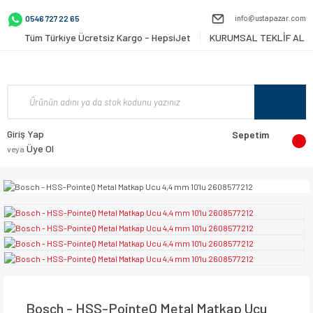
info@ustapazar.com
0546 727 22 65
Tüm Türkiye Ücretsiz Kargo - HepsiJet
KURUMSAL TEKLİF AL
Giriş Yap
Sepetim
Üye Ol
veya
Bosch - HSS-PointeQ Metal Matkap Ucu