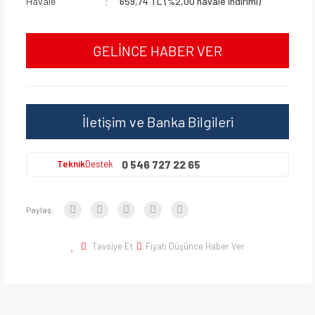
Havale
659,74 TL (%2,00 havale indirimi)
GELİNCE HABER VER
İletişim ve Banka Bilgileri
0 546 727 22 65
Teknik
Destek
Paylaş:
Tavsiye Et
Fiyatı Düşünce Haber Ver