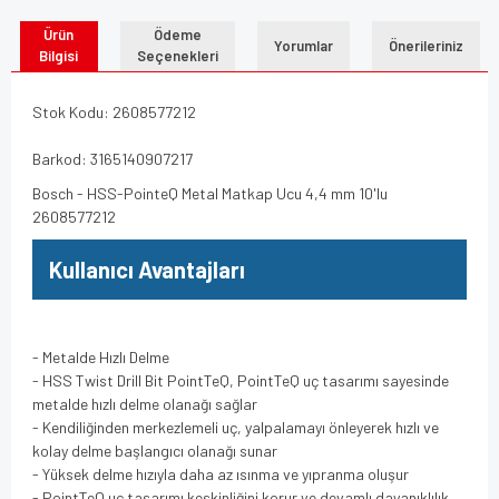
Ürün
Ödeme
Yorumlar
Önerileriniz
Bilgisi
Seçenekleri
Stok Kodu: 2608577212
Barkod: 3165140907217
Bosch - HSS-PointeQ Metal Matkap Ucu 4,4 mm 10'lu
2608577212
Kullanıcı Avantajları
- Metalde Hızlı Delme
- HSS Twist Drill Bit PointTeQ, PointTeQ uç tasarımı sayesinde
metalde hızlı delme olanağı sağlar
- Kendiliğinden merkezlemeli uç, yalpalamayı önleyerek hızlı ve
kolay delme başlangıcı olanağı sunar
- Yüksek delme hızıyla daha az ısınma ve yıpranma oluşur
- PointTeQ uç tasarımı keskinliğini korur ve devamlı dayanıklılık