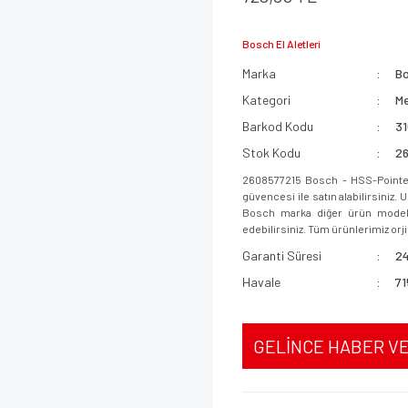
Bosch El Aletleri
Marka
B
Kategori
Me
Barkod Kodu
3
Stok Kodu
2
2608577215 Bosch - HSS-PointeQ
güvencesi ile satın alabilirsiniz.
Bosch marka diğer ürün modeller
edebilirsiniz. Tüm ürünlerimiz orjin
Garanti Süresi
24
Havale
71
GELİNCE HABER V