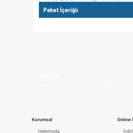
Paket İçeriğiı
Bu ürünün fiyat bilgisi, resim, ürün açıklamalarında v
Görüş ve önerileriniz için teşekkür ederiz.
Ürün resmi kalitesiz, bozuk veya görüntülenem
Ürün açıklamasında eksik bilgiler bulunuyor.
E-BÜLTEN
Ürün bilgilerinde hatalar bulunuyor.
Kampanya ve indirimlerden ilk sen haberdar ol!
Ürün fiyatı diğer sitelerden daha pahalı.
Bu ürüne benzer farklı alternatifler olmalı.
Kurumsal
Online 
Hakkımızda
İndir