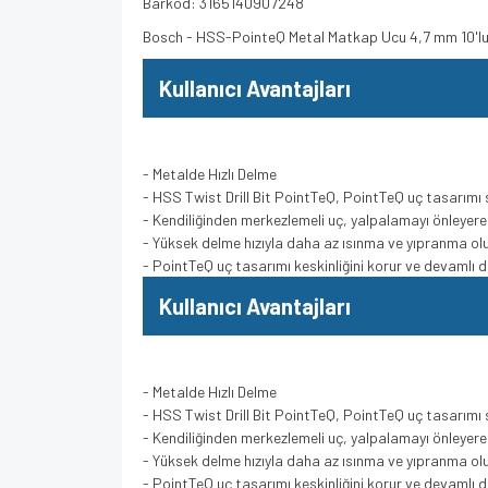
Barkod: 3165140907248
Bosch - HSS-PointeQ Metal Matkap Ucu 4,7 mm 10'l
Kullanıcı Avantajları
- Metalde Hızlı Delme
- HSS Twist Drill Bit PointTeQ, PointTeQ uç tasarımı 
- Kendiliğinden merkezlemeli uç, yalpalamayı önleyere
- Yüksek delme hızıyla daha az ısınma ve yıpranma ol
- PointTeQ uç tasarımı keskinliğini korur ve devamlı d
Kullanıcı Avantajları
- Metalde Hızlı Delme
- HSS Twist Drill Bit PointTeQ, PointTeQ uç tasarımı 
- Kendiliğinden merkezlemeli uç, yalpalamayı önleyere
- Yüksek delme hızıyla daha az ısınma ve yıpranma ol
- PointTeQ uç tasarımı keskinliğini korur ve devamlı d