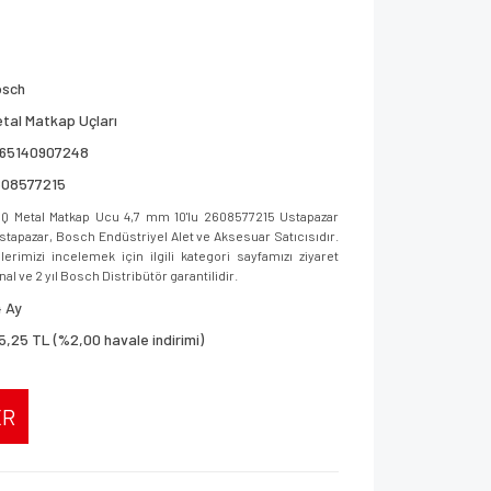
osch
tal Matkap Uçları
165140907248
608577215
 Metal Matkap Ucu 4,7 mm 10'lu 2608577215 Ustapazar
 Ustapazar, Bosch Endüstriyel Alet ve Aksesuar Satıcısıdır.
imizi incelemek için ilgili kategori sayfamızı ziyaret
al ve 2 yıl Bosch Distribütör garantilidir.
 Ay
5,25 TL (%2,00 havale indirimi)
ER