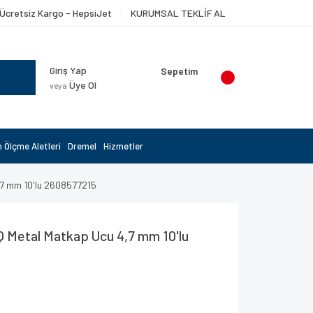
Ücretsiz Kargo - HepsiJet
KURUMSAL TEKLİF AL
Giriş Yap
Sepetim
Üye Ol
veya
 Ölçme Aletleri
Dremel
Hizmetler
7 mm 10'lu 2608577215
 Metal Matkap Ucu 4,7 mm 10'lu