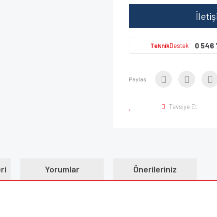
İleti
0 546 
Teknik
Destek
Paylaş:
Tavsiye Et
ri
Yorumlar
Önerileriniz