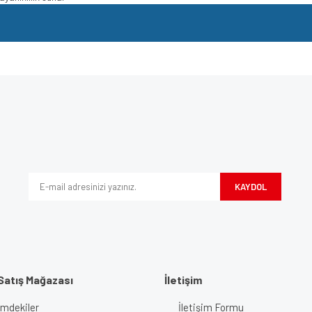
e diğer konularda yetersiz gördüğünüz noktaları öneri formunu kullanarak tarafımı
Bu ürüne ilk yorumu siz yapın!
iyor.
Yorum Yaz
KAYDOL
Satış Mağazası
İletişim
imdekiler
İletişim Formu