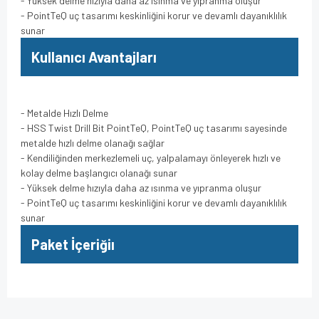
- Yüksek delme hızıyla daha az ısınma ve yıpranma oluşur
- PointTeQ uç tasarımı keskinliğini korur ve devamlı dayanıklılık
sunar
Kullanıcı Avantajları
- Metalde Hızlı Delme
- HSS Twist Drill Bit PointTeQ, PointTeQ uç tasarımı sayesinde
metalde hızlı delme olanağı sağlar
- Kendiliğinden merkezlemeli uç, yalpalamayı önleyerek hızlı ve
kolay delme başlangıcı olanağı sunar
- Yüksek delme hızıyla daha az ısınma ve yıpranma oluşur
- PointTeQ uç tasarımı keskinliğini korur ve devamlı dayanıklılık
sunar
Paket İçeriğiı