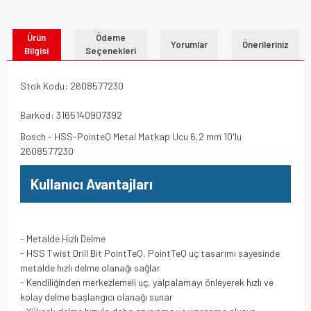
Ürün
Ödeme
Yorumlar
Önerileriniz
Bilgisi
Seçenekleri
Stok Kodu: 2608577230
Barkod: 3165140907392
Bosch - HSS-PointeQ Metal Matkap Ucu 6,2 mm 10'lu
2608577230
Kullanıcı Avantajları
- Metalde Hızlı Delme
- HSS Twist Drill Bit PointTeQ, PointTeQ uç tasarımı sayesinde
metalde hızlı delme olanağı sağlar
- Kendiliğinden merkezlemeli uç, yalpalamayı önleyerek hızlı ve
kolay delme başlangıcı olanağı sunar