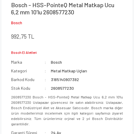
Bosch - HSS-PointeQ Metal Matkap Ucu
6,2 mm 10'lu 2608577230
Bosch
992,75 TL
Bosch El Aletleri
Marka
Bosch
Kategori
Metal Matkap Uçları
Barkod Kodu
3165140907392
Stok Kodu
2608577230
2608577230 Bosch - HSS-PointeQ Metal Matkap Ucu 6,2 mm 10'lu
2608577230 Ustapazar güvencesi ile satın alabilirsiniz. Ustapazar,
Bosch Endüstriyel Alet ve Aksesuar Satıcısıdır. Bosch marka diğer
ürün modellerimizi incelemek için ilgili kategori sayfamızı ziyaret
edebilirsiniz. Tüm ürünlerimiz orjinal ve 2 yıl Bosch Distribütör
garantilidir.
Garanti Süresi
24 Ay