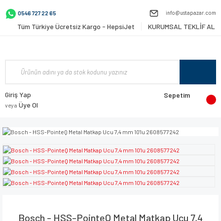
info@ustapazar.com
0546 727 22 65
Tüm Türkiye Ücretsiz Kargo - HepsiJet
KURUMSAL TEKLİF AL
Giriş Yap
Sepetim
Üye Ol
veya
Bosch - HSS-PointeQ Metal Matkap Ucu 7,4