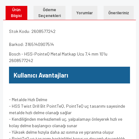
Ürün
Ödeme
Yorumlar
Önerileriniz
Bilgisi
Seçenekleri
Stok Kodu: 2608577242
Barkod: 3165140907514
Bosch - HSS-PointeQ Metal Matkap Ucu 7,4 mm 10'lu
2608577242
Kullanıcı Avantajları
- Metalde Hızlı Delme
- HSS Twist Drill Bit PointTeQ, PointTeQ uç tasarımı sayesinde
metalde hızlı delme olanağı sağlar
- Kendiliğinden merkezlemeli uç, yalpalamayı önleyerek hızlı ve
kolay delme başlangıcı olanağı sunar
- Yüksek delme hızıyla daha az ısınma ve yıpranma oluşur
- PointTeQ uç tasarımı keskinliğini korur ve devamlı dayanıklılık