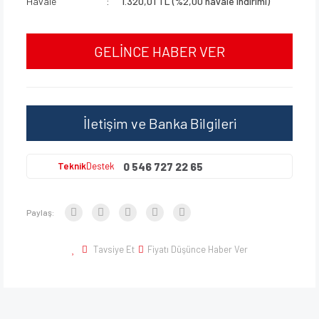
Havale
1.320,01 TL (%2,00 havale indirimi)
GELİNCE HABER VER
İletişim ve Banka Bilgileri
0 546 727 22 65
Teknik
Destek
Paylaş:
Tavsiye Et
Fiyatı Düşünce Haber Ver