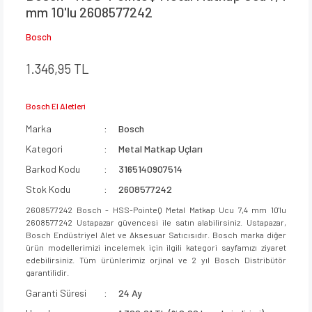
mm 10'lu 2608577242
Bosch
1.346,95 TL
Bosch El Aletleri
Marka
Bosch
Kategori
Metal Matkap Uçları
Barkod Kodu
3165140907514
Stok Kodu
2608577242
2608577242 Bosch - HSS-PointeQ Metal Matkap Ucu 7,4 mm 10'lu
2608577242 Ustapazar güvencesi ile satın alabilirsiniz. Ustapazar,
Bosch Endüstriyel Alet ve Aksesuar Satıcısıdır. Bosch marka diğer
ürün modellerimizi incelemek için ilgili kategori sayfamızı ziyaret
edebilirsiniz. Tüm ürünlerimiz orjinal ve 2 yıl Bosch Distribütör
garantilidir.
Garanti Süresi
24 Ay