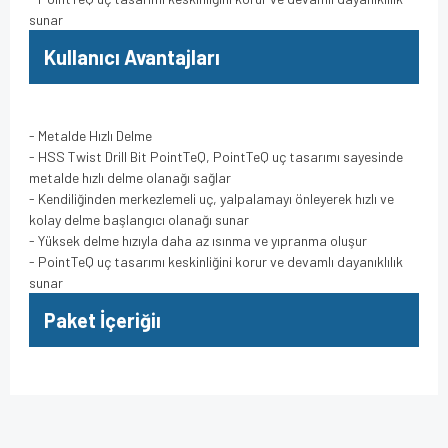
sunar
Kullanıcı Avantajları
- Metalde Hızlı Delme
- HSS Twist Drill Bit PointTeQ, PointTeQ uç tasarımı sayesinde
metalde hızlı delme olanağı sağlar
- Kendiliğinden merkezlemeli uç, yalpalamayı önleyerek hızlı ve
kolay delme başlangıcı olanağı sunar
- Yüksek delme hızıyla daha az ısınma ve yıpranma oluşur
- PointTeQ uç tasarımı keskinliğini korur ve devamlı dayanıklılık
sunar
Paket İçeriğiı
Bu ürünün fiyat bilgisi, resim, ürün açıklamalarında ve diğer
konularda yetersiz gördüğünüz noktaları öneri formunu