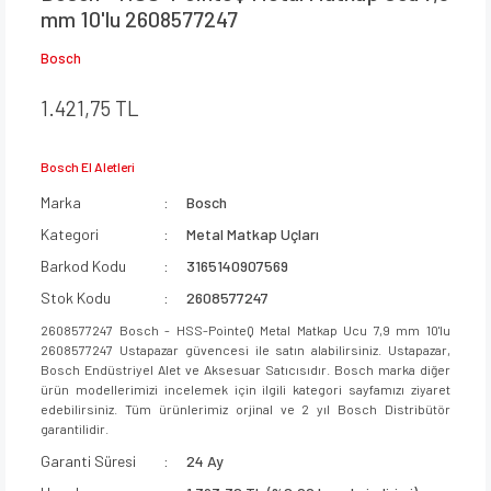
mm 10'lu 2608577247
Bosch
1.421,75 TL
Bosch El Aletleri
Marka
Bosch
Kategori
Metal Matkap Uçları
Barkod Kodu
3165140907569
Stok Kodu
2608577247
2608577247 Bosch - HSS-PointeQ Metal Matkap Ucu 7,9 mm 10'lu
2608577247 Ustapazar güvencesi ile satın alabilirsiniz. Ustapazar,
Bosch Endüstriyel Alet ve Aksesuar Satıcısıdır. Bosch marka diğer
ürün modellerimizi incelemek için ilgili kategori sayfamızı ziyaret
edebilirsiniz. Tüm ürünlerimiz orjinal ve 2 yıl Bosch Distribütör
garantilidir.
Garanti Süresi
24 Ay