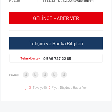
Havale
1.393,32 TL (%2,00 havale indirimi)
GELİNCE HABER VER
İletişim ve Banka Bilgileri
0 546 727 22 65
Teknik
Destek
Paylaş:
Tavsiye Et
Fiyatı Düşünce Haber Ver