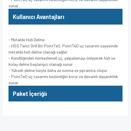
sunar
Kullanıcı Avantajları
- Metalde Hızlı Delme
- HSS Twist Drill Bit PointTeQ, PointTeQ uç tasarımı sayesinde
metalde hızlı delme olanağı sağlar
- Kendiliğinden merkezlemeli uç, yalpalamayı önleyerek hızlı ve
kolay delme başlangıcı olanağı sunar
- Yüksek delme hızıyla daha az ısınma ve yıpranma oluşur
- PointTeQ uç tasarımı keskinliğini korur ve devamlı dayanıklılık
sunar
Paket İçeriğiı
Bu ürünün fiyat bilgisi, resim, ürün açıklamalarında ve diğer
konularda yetersiz gördüğünüz noktaları öneri formunu