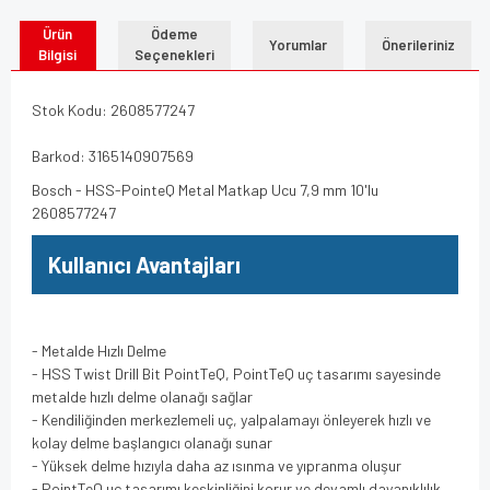
Ürün
Ödeme
Yorumlar
Önerileriniz
Bilgisi
Seçenekleri
Stok Kodu: 2608577247
Barkod: 3165140907569
Bosch - HSS-PointeQ Metal Matkap Ucu 7,9 mm 10'lu
2608577247
Kullanıcı Avantajları
- Metalde Hızlı Delme
- HSS Twist Drill Bit PointTeQ, PointTeQ uç tasarımı sayesinde
metalde hızlı delme olanağı sağlar
- Kendiliğinden merkezlemeli uç, yalpalamayı önleyerek hızlı ve
kolay delme başlangıcı olanağı sunar
- Yüksek delme hızıyla daha az ısınma ve yıpranma oluşur
- PointTeQ uç tasarımı keskinliğini korur ve devamlı dayanıklılık