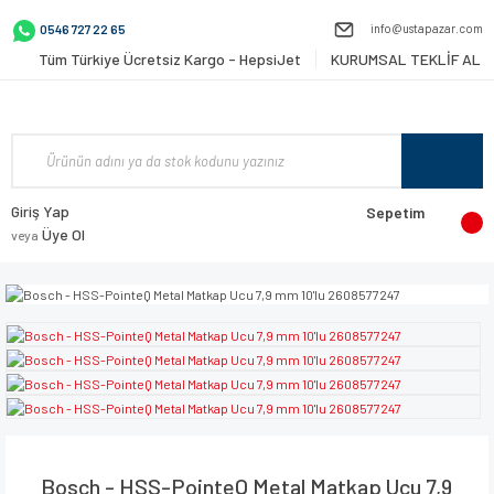
info@ustapazar.com
0546 727 22 65
Tüm Türkiye Ücretsiz Kargo - HepsiJet
KURUMSAL TEKLİF AL
Giriş Yap
Sepetim
Üye Ol
veya
Bosch - HSS-PointeQ Metal Matkap Ucu 7,9