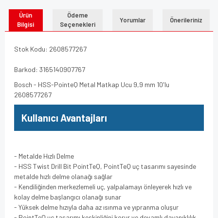
Ürün
Ödeme
Yorumlar
Önerileriniz
Bilgisi
Seçenekleri
Stok Kodu: 2608577267
Barkod: 3165140907767
Bosch - HSS-PointeQ Metal Matkap Ucu 9,9 mm 10'lu
2608577267
Kullanıcı Avantajları
- Metalde Hızlı Delme
- HSS Twist Drill Bit PointTeQ, PointTeQ uç tasarımı sayesinde
metalde hızlı delme olanağı sağlar
- Kendiliğinden merkezlemeli uç, yalpalamayı önleyerek hızlı ve
kolay delme başlangıcı olanağı sunar
- Yüksek delme hızıyla daha az ısınma ve yıpranma oluşur
- PointTeQ uç tasarımı keskinliğini korur ve devamlı dayanıklılık