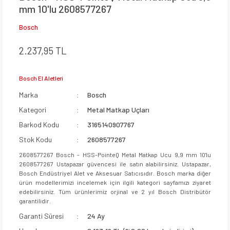
mm 10'lu 2608577267
Bosch
2.237,95 TL
Bosch El Aletleri
Marka
Bosch
Kategori
Metal Matkap Uçları
Barkod Kodu
3165140907767
Stok Kodu
2608577267
2608577267 Bosch - HSS-PointeQ Metal Matkap Ucu 9,9 mm 10'lu
2608577267 Ustapazar güvencesi ile satın alabilirsiniz. Ustapazar,
Bosch Endüstriyel Alet ve Aksesuar Satıcısıdır. Bosch marka diğer
ürün modellerimizi incelemek için ilgili kategori sayfamızı ziyaret
edebilirsiniz. Tüm ürünlerimiz orjinal ve 2 yıl Bosch Distribütör
garantilidir.
Garanti Süresi
24 Ay