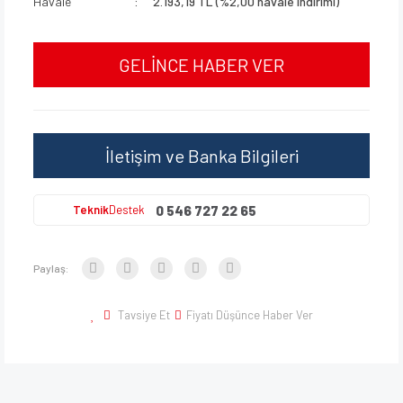
Havale
2.193,19 TL (%2,00 havale indirimi)
GELİNCE HABER VER
İletişim ve Banka Bilgileri
0 546 727 22 65
Teknik
Destek
Paylaş:
Tavsiye Et
Fiyatı Düşünce Haber Ver