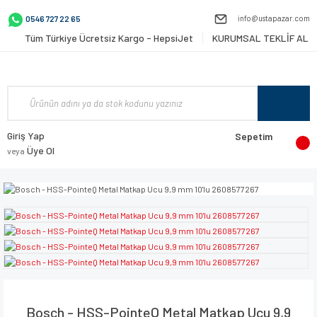
info@ustapazar.com
0546 727 22 65
Tüm Türkiye Ücretsiz Kargo - HepsiJet
KURUMSAL TEKLİF AL
Giriş Yap
Sepetim
Üye Ol
veya
Bosch - HSS-PointeQ Metal Matkap Ucu 9,9