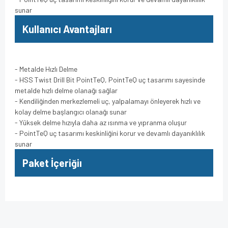
sunar
Kullanıcı Avantajları
- Metalde Hızlı Delme
- HSS Twist Drill Bit PointTeQ, PointTeQ uç tasarımı sayesinde
metalde hızlı delme olanağı sağlar
- Kendiliğinden merkezlemeli uç, yalpalamayı önleyerek hızlı ve
kolay delme başlangıcı olanağı sunar
- Yüksek delme hızıyla daha az ısınma ve yıpranma oluşur
- PointTeQ uç tasarımı keskinliğini korur ve devamlı dayanıklılık
sunar
Paket İçeriğiı
Bu ürünün fiyat bilgisi, resim, ürün açıklamalarında ve diğer
konularda yetersiz gördüğünüz noktaları öneri formunu