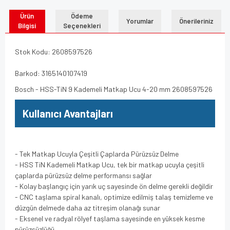
Ürün
Ödeme
Yorumlar
Önerileriniz
Bilgisi
Seçenekleri
Stok Kodu: 2608597526
Barkod: 3165140107419
Bosch - HSS-TiN 9 Kademeli Matkap Ucu 4-20 mm 2608597526
Kullanıcı Avantajları
- Tek Matkap Ucuyla Çeşitli Çaplarda Pürüzsüz Delme
- HSS TiN Kademeli Matkap Ucu, tek bir matkap ucuyla çeşitli
çaplarda pürüzsüz delme performansı sağlar
- Kolay başlangıç için yarık uç sayesinde ön delme gerekli değildir
- CNC taşlama spiral kanalı, optimize edilmiş talaş temizleme ve
düzgün delmede daha az titreşim olanağı sunar
- Eksenel ve radyal rölyef taşlama sayesinde en yüksek kesme
pürüzsüzlüğü