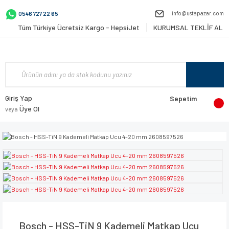
info@ustapazar.com
0546 727 22 65
Tüm Türkiye Ücretsiz Kargo - HepsiJet
KURUMSAL TEKLİF AL
Giriş Yap
Sepetim
Üye Ol
veya
Bosch - HSS-TiN 9 Kademeli Matkap Ucu