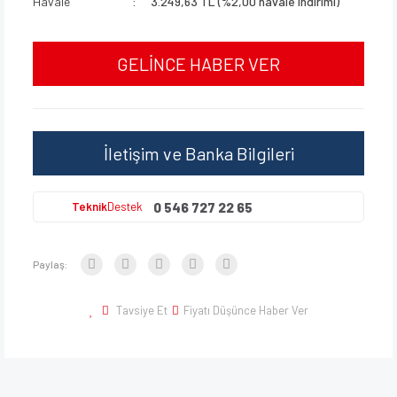
Havale
3.249,63 TL (%2,00 havale indirimi)
GELİNCE HABER VER
İletişim ve Banka Bilgileri
0 546 727 22 65
Teknik
Destek
Paylaş:
Tavsiye Et
Fiyatı Düşünce Haber Ver