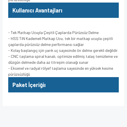
Kullanıcı Avantajları
- Tek Matkap Ucuyla Çeşitli Çaplarda Pürüzsüz Delme
- HSS TiN Kademeli Matkap Ucu, tek bir matkap ucuyla çeşitli
çaplarda pürüzsüz delme performansı sağlar
- Kolay başlangıç için yarık uç sayesinde ön delme gerekli değildir
- CNC taşlama spiral kanalı, optimize edilmiş talaş temizleme ve
düzgün delmede daha az titreşim olanağı sunar
- Eksenel ve radyal rölyef taşlama sayesinde en yüksek kesme
pürüzsüzlüğü
Paket İçeriğiı
Bu ürünün fiyat bilgisi, resim, ürün açıklamalarında ve diğer
konularda yetersiz gördüğünüz noktaları öneri formunu
Bu ürüne ilk yorumu siz yapın!
kullanarak tarafımıza iletebilirsiniz.