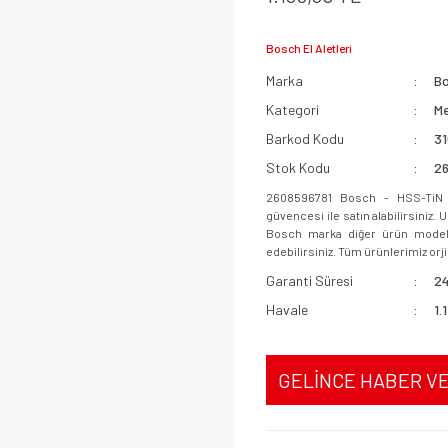
Bosch El Aletleri
Marka
B
Kategori
Me
Barkod Kodu
3
Stok Kodu
2
2608596781 Bosch - HSS-TiN 
güvencesi ile satın alabilirsiniz.
Bosch marka diğer ürün modeller
edebilirsiniz. Tüm ürünlerimiz orjin
Garanti Süresi
24
Havale
1.
GELİNCE HABER V