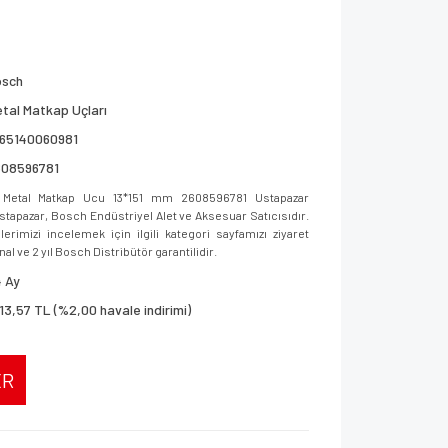
osch
tal Matkap Uçları
165140060981
608596781
Metal Matkap Ucu 13*151 mm 2608596781 Ustapazar
 Ustapazar, Bosch Endüstriyel Alet ve Aksesuar Satıcısıdır.
imizi incelemek için ilgili kategori sayfamızı ziyaret
al ve 2 yıl Bosch Distribütör garantilidir.
 Ay
113,57 TL (%2,00 havale indirimi)
ER