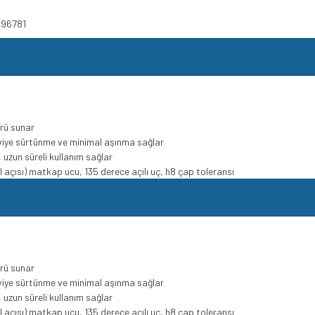
596781
rü sunar
viye sürtünme ve minimal aşınma sağlar
uzun süreli kullanım sağlar
l açısı) matkap ucu, 135 derece açılı uç, h8 çap toleransı
rü sunar
viye sürtünme ve minimal aşınma sağlar
uzun süreli kullanım sağlar
l açısı) matkap ucu, 135 derece açılı uç, h8 çap toleransı