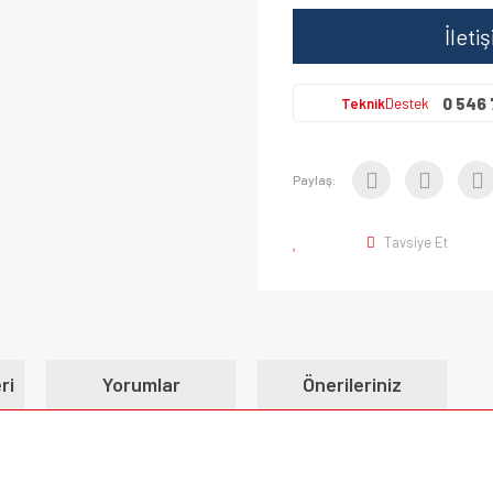
İleti
0 546 
Teknik
Destek
Paylaş:
Tavsiye Et
ri
Yorumlar
Önerileriniz