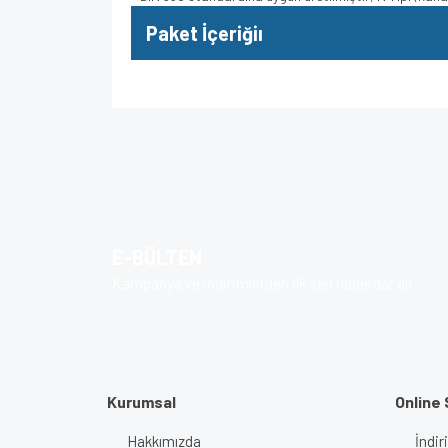
Paket İçeriğiı
Bu ürünün fiyat bilgisi, resim, ürün açıklamalarında v
Görüş ve önerileriniz için teşekkür ederiz.
Ürün resmi kalitesiz, bozuk veya görüntülenem
Ürün açıklamasında eksik bilgiler bulunuyor.
E-BÜLTEN
Ürün bilgilerinde hatalar bulunuyor.
Kampanya ve indirimlerden ilk sen haberdar ol!
Ürün fiyatı diğer sitelerden daha pahalı.
Bu ürüne benzer farklı alternatifler olmalı.
Kurumsal
Online 
Hakkımızda
İndir