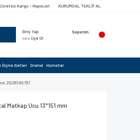
Ücretsiz Kargo - HepsiJet
KURUMSAL TEKLİF AL
Giriş Yap
Sepetim
Üye Ol
veya
 Ölçme Aletleri
Dremel
Hizmetler
1 mm 2608596781
al Matkap Ucu 13*151 mm