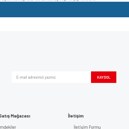
e diğer konularda yetersiz gördüğünüz noktaları öneri formunu kullanarak tarafımı
Bu ürüne ilk yorumu siz yapın!
iyor.
Yorum Yaz
KAYDOL
Satış Mağazası
İletişim
imdekiler
İletişim Formu