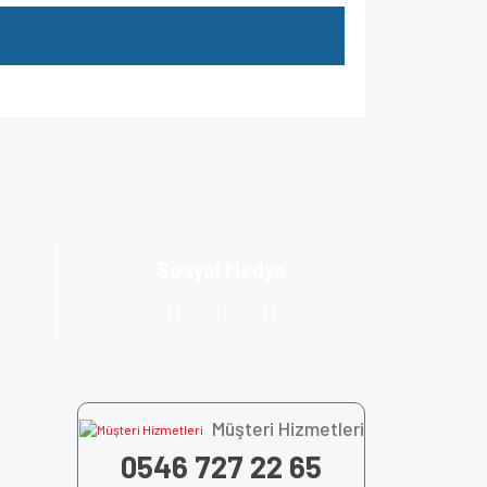
za iletebilirsiniz.
Sosyal Medya
Müşteri Hizmetleri
0546 727 22 65