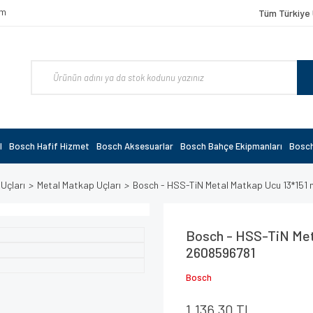
om
Tüm Türkiye 
l
Bosch Hafif Hizmet
Bosch Aksesuarlar
Bosch Bahçe Ekipmanları
Bosch
 Uçları
Metal Matkap Uçları
Bosch - HSS-TiN Metal Matkap Ucu 13*15
Bosch - HSS-TiN Met
2608596781
Bosch
1.136,30 TL