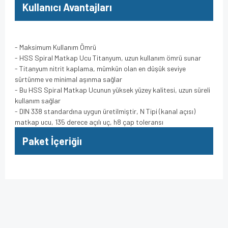
Kullanıcı Avantajları
- Maksimum Kullanım Ömrü
- HSS Spiral Matkap Ucu Titanyum, uzun kullanım ömrü sunar
- Titanyum nitrit kaplama, mümkün olan en düşük seviye
sürtünme ve minimal aşınma sağlar
- Bu HSS Spiral Matkap Ucunun yüksek yüzey kalitesi, uzun süreli
kullanım sağlar
- DIN 338 standardına uygun üretilmiştir, N Tipi (kanal açısı)
matkap ucu, 135 derece açılı uç, h8 çap toleransı
Paket İçeriğiı
Bu ürünün fiyat bilgisi, resim, ürün açıklamalarında ve diğer
konularda yetersiz gördüğünüz noktaları öneri formunu
Bu ürüne ilk yorumu siz yapın!
kullanarak tarafımıza iletebilirsiniz.
Görüş ve önerileriniz için teşekkür ederiz.