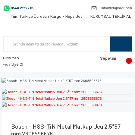
info@ustapazar.com
0546 727 22 65
Tüm Türkiye Ücretsiz Kargo - HepsiJet
KURUMSAL TEKLİF AL
Giriş Yap
Sepetim
Üye Ol
veya
Bosch - HSS-TiN Metal Matkap Ucu 2,5*57
mm 2608596676