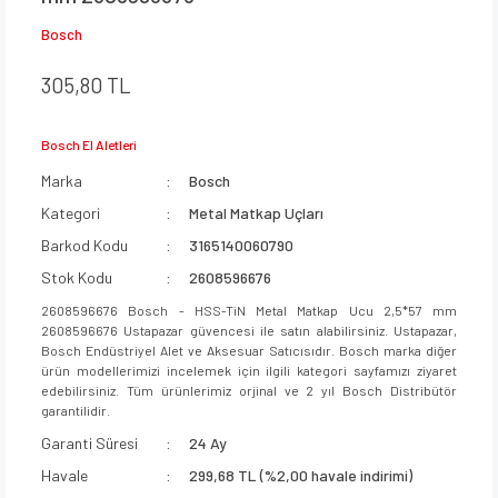
Bosch
305,80 TL
Bosch El Aletleri
Marka
Bosch
Kategori
Metal Matkap Uçları
Barkod Kodu
3165140060790
Stok Kodu
2608596676
2608596676 Bosch - HSS-TiN Metal Matkap Ucu 2,5*57 mm
2608596676 Ustapazar güvencesi ile satın alabilirsiniz. Ustapazar,
Bosch Endüstriyel Alet ve Aksesuar Satıcısıdır. Bosch marka diğer
ürün modellerimizi incelemek için ilgili kategori sayfamızı ziyaret
edebilirsiniz. Tüm ürünlerimiz orjinal ve 2 yıl Bosch Distribütör
garantilidir.
Garanti Süresi
24 Ay
Havale
299,68 TL (%2,00 havale indirimi)