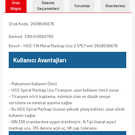
Ürün
Ödeme
Yorumlar
Önerileriniz
Bilgisi
Seçenekleri
Stok Kodu: 2608596676
Barkod: 3165140060790
Bosch - HSS-TiN Metal Matkap Ucu 2,5*57 mm 2608596676
Kullanıcı Avantajları
- Maksimum Kullanım Ömrü
- HSS Spiral Matkap Ucu Titanyum, uzun kullanım ömrü sunar
- Titanyum nitrit kaplama, mümkün olan en düşük seviye
sürtünme ve minimal aşınma sağlar
- Bu HSS Spiral Matkap Ucunun yüksek yüzey kalitesi, uzun süreli
kullanım sağlar
- DIN 338 standardına uygun üretilmiştir, N Tipi (kanal açısı)
matkap ucu, 135 derece açılı uç, h8 çap toleransı