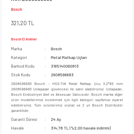
Bosch
321,20 TL
Bosch El Aletleri
Marka
Bosch
Kategori
Metal Matkap Uçları
Barkod Kodu
3165140060813
Stok Kodu
2608596683
2608596683 Bosch - HSS-TiN Metal Matkap Ucu 3,2*65 mm
2608596683 Ustapazar güvencesi ile satın alabilirsiniz. Ustapazar,
Bosch Endüstriyel Alet ve Aksesuar Satıcısıdır. Bosch marka diğer
ürün modellerimizi incelemek için ilgili kategori sayfamızı ziyaret
edebilirsiniz. Tüm ürünlerimiz orjinal ve 2 yıl Bosch Distribütör
garantilidir.
Garanti Süresi
24 Ay
Havale
314,78 TL (%2,00 havale indirimi)