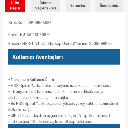
Ürün
Ödeme
Yorumlar
Önerileriniz
Bilgisi
Seçenekleri
Stok Kodu: 2608596683
Barkod: 3165140060813
Bosch - HSS-TiN Metal Matkap Ucu 3,2*65 mm 2608596683
Kullanıcı Avantajları
- Maksimum Kullanım Ömrü
- HSS Spiral Matkap Ucu Titanyum, uzun kullanım ömrü sunar
- Titanyum nitrit kaplama, mümkün olan en düşük seviye
sürtünme ve minimal aşınma sağlar
- Bu HSS Spiral Matkap Ucunun yüksek yüzey kalitesi, uzun süreli
kullanım sağlar
- DIN 338 standardına uygun üretilmiştir, N Tipi (kanal açısı)
matkap ucu, 135 derece açılı uç, h8 çap toleransı