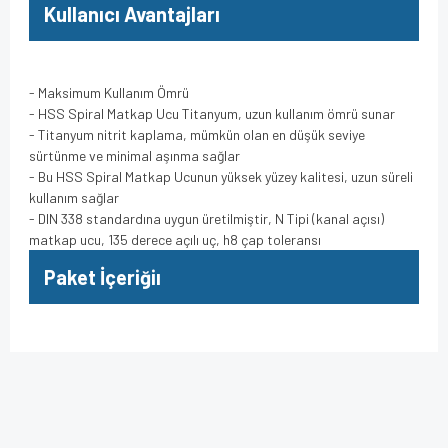
Kullanıcı Avantajları
- Maksimum Kullanım Ömrü
- HSS Spiral Matkap Ucu Titanyum, uzun kullanım ömrü sunar
- Titanyum nitrit kaplama, mümkün olan en düşük seviye
sürtünme ve minimal aşınma sağlar
- Bu HSS Spiral Matkap Ucunun yüksek yüzey kalitesi, uzun süreli
kullanım sağlar
- DIN 338 standardına uygun üretilmiştir, N Tipi (kanal açısı)
matkap ucu, 135 derece açılı uç, h8 çap toleransı
Paket İçeriğiı
Bu ürünün fiyat bilgisi, resim, ürün açıklamalarında ve diğer
konularda yetersiz gördüğünüz noktaları öneri formunu
Bu ürüne ilk yorumu siz yapın!
kullanarak tarafımıza iletebilirsiniz.
Görüş ve önerileriniz için teşekkür ederiz.