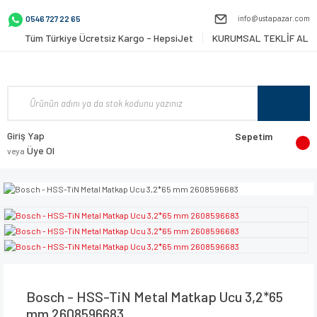
info@ustapazar.com
0546 727 22 65
Tüm Türkiye Ücretsiz Kargo - HepsiJet
KURUMSAL TEKLİF AL
Giriş Yap
Sepetim
Üye Ol
veya
Bosch - HSS-TiN Metal Matkap Ucu 3,2*65
mm 2608596683