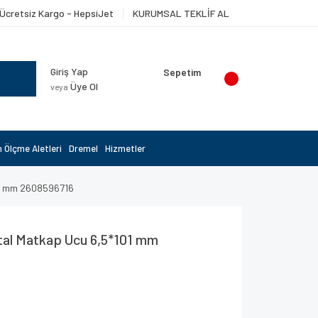
Ücretsiz Kargo - HepsiJet
KURUMSAL TEKLİF AL
Giriş Yap
Sepetim
Üye Ol
veya
 Ölçme Aletleri
Dremel
Hizmetler
01 mm 2608596716
al Matkap Ucu 6,5*101 mm