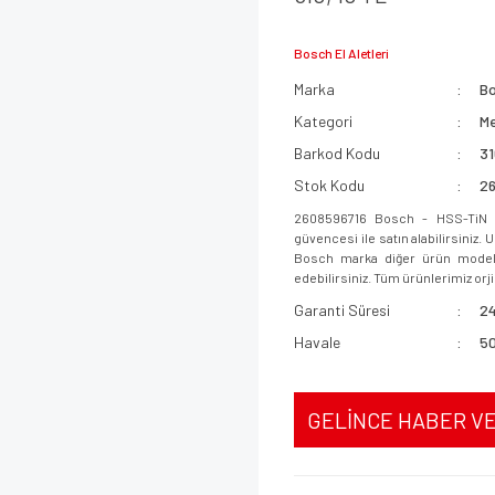
Bosch El Aletleri
Marka
B
Kategori
Me
Barkod Kodu
3
Stok Kodu
2
2608596716 Bosch - HSS-TiN 
güvencesi ile satın alabilirsiniz.
Bosch marka diğer ürün modeller
edebilirsiniz. Tüm ürünlerimiz orjin
Garanti Süresi
24
Havale
50
GELİNCE HABER V