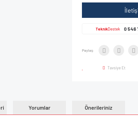
İleti
0 546 
Teknik
Destek
Paylaş:
Tavsiye Et
ri
Yorumlar
Önerileriniz