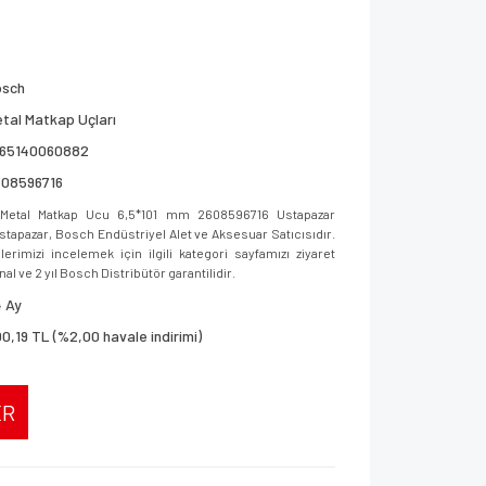
osch
tal Matkap Uçları
165140060882
608596716
Metal Matkap Ucu 6,5*101 mm 2608596716 Ustapazar
 Ustapazar, Bosch Endüstriyel Alet ve Aksesuar Satıcısıdır.
imizi incelemek için ilgili kategori sayfamızı ziyaret
al ve 2 yıl Bosch Distribütör garantilidir.
 Ay
0,19 TL (%2,00 havale indirimi)
ER