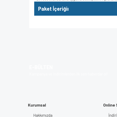
Paket İçeriğiı
Bu ürünün fiyat bilgisi, resim, ürün açıklamalarında v
Görüş ve önerileriniz için teşekkür ederiz.
Ürün resmi kalitesiz, bozuk veya görüntülenem
Ürün açıklamasında eksik bilgiler bulunuyor.
E-BÜLTEN
Ürün bilgilerinde hatalar bulunuyor.
Kampanya ve indirimlerden ilk sen haberdar ol!
Ürün fiyatı diğer sitelerden daha pahalı.
Bu ürüne benzer farklı alternatifler olmalı.
Kurumsal
Online 
Hakkımızda
İndir