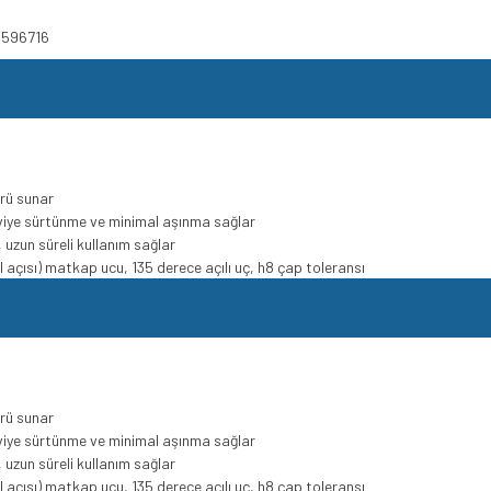
8596716
rü sunar
viye sürtünme ve minimal aşınma sağlar
uzun süreli kullanım sağlar
l açısı) matkap ucu, 135 derece açılı uç, h8 çap toleransı
rü sunar
viye sürtünme ve minimal aşınma sağlar
uzun süreli kullanım sağlar
l açısı) matkap ucu, 135 derece açılı uç, h8 çap toleransı