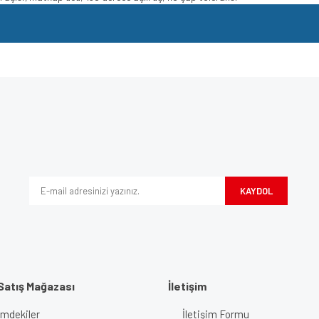
e diğer konularda yetersiz gördüğünüz noktaları öneri formunu kullanarak tarafımı
Bu ürüne ilk yorumu siz yapın!
iyor.
Yorum Yaz
KAYDOL
Satış Mağazası
İletişim
imdekiler
İletişim Formu