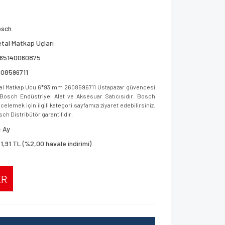
osch
tal Matkap Uçları
165140060875
608596711
al Matkap Ucu 6*93 mm 2608596711 Ustapazar güvencesi
ar, Bosch Endüstriyel Alet ve Aksesuar Satıcısıdır. Bosch
elemek için ilgili kategori sayfamızı ziyaret edebilirsiniz.
sch Distribütör garantilidir.
 Ay
1,91 TL (%2,00 havale indirimi)
ER