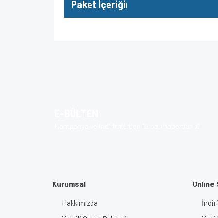
Paket İçeriğiı
Bu ürünün fiyat bilgisi, resim, ürün açıklamalarında v
Görüş ve önerileriniz için teşekkür ederiz.
Ürün resmi kalitesiz, bozuk veya görüntülenem
Ürün açıklamasında eksik bilgiler bulunuyor.
E-BÜLTEN
Ürün bilgilerinde hatalar bulunuyor.
Kampanya ve indirimlerden ilk sen haberdar ol!
Ürün fiyatı diğer sitelerden daha pahalı.
Bu ürüne benzer farklı alternatifler olmalı.
Kurumsal
Online 
Hakkımızda
İndir