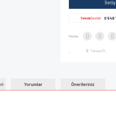
İleti
0 546 
Teknik
Destek
Paylaş:
Tavsiye Et
ri
Yorumlar
Önerileriniz