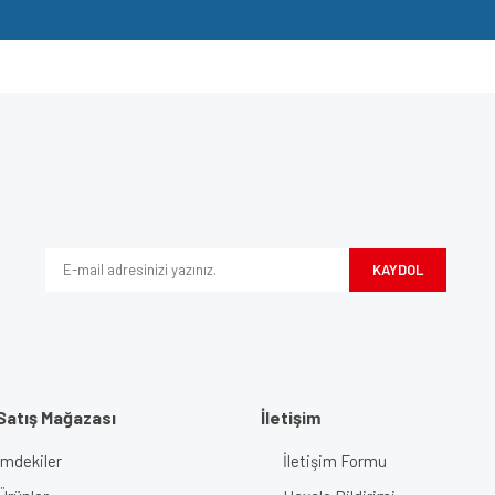
e diğer konularda yetersiz gördüğünüz noktaları öneri formunu kullanarak tarafımı
Bu ürüne ilk yorumu siz yapın!
iyor.
Yorum Yaz
KAYDOL
Satış Mağazası
İletişim
imdekiler
İletişim Formu
Gönder