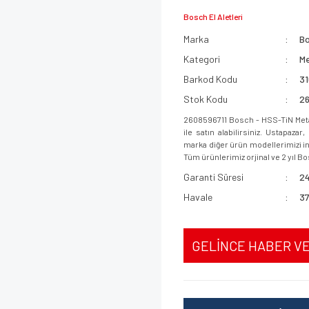
Bosch El Aletleri
Marka
B
Kategori
Me
Barkod Kodu
3
Stok Kodu
2
2608596711 Bosch - HSS-TiN Met
ile satın alabilirsiniz. Ustapaz
marka diğer ürün modellerimizi inc
Tüm ürünlerimiz orjinal ve 2 yıl Bo
Garanti Süresi
24
Havale
37
GELİNCE HABER V