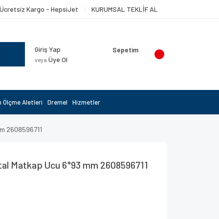
Ücretsiz Kargo - HepsiJet
KURUMSAL TEKLİF AL
Giriş Yap
Sepetim
Üye Ol
veya
 Ölçme Aletleri
Dremel
Hizmetler
mm 2608596711
al Matkap Ucu 6*93 mm 2608596711