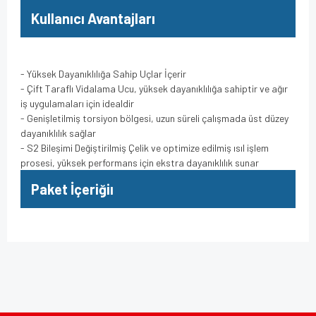
Kullanıcı Avantajları
- Yüksek Dayanıklılığa Sahip Uçlar İçerir
- Çift Taraflı Vidalama Ucu, yüksek dayanıklılığa sahiptir ve ağır
iş uygulamaları için idealdir
- Genişletilmiş torsiyon bölgesi, uzun süreli çalışmada üst düzey
dayanıklılık sağlar
- S2 Bileşimi Değiştirilmiş Çelik ve optimize edilmiş ısıl işlem
prosesi, yüksek performans için ekstra dayanıklılık sunar
Paket İçeriğiı
Bu ürünün fiyat bilgisi, resim, ürün açıklamalarında ve diğer
konularda yetersiz gördüğünüz noktaları öneri formunu
Bu ürüne ilk yorumu siz yapın!
kullanarak tarafımıza iletebilirsiniz.
Görüş ve önerileriniz için teşekkür ederiz.