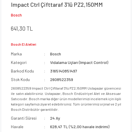
Impact Ctrl Çifttaraf 3'lü PZ2,150MM
Bosch
641,30 TL
Bosch El Aletleri
Marka
Bosch
Kategori
Vidalama Uçları (Impact Control)
Barkod Kodu
3165140851497
Stok Kodu
2608522359
2608522359 Impact Ctrl Çifttaraf 3'lü PZ2,150MM Ustapazar güvencesi
ile satın alabilirsiniz. Ustapazar, Bosch Endüstriyel Alet ve Aksesuar
Satıcısıdır. Bosch marka diğer ürün modellerimizi incelemek için ilgili
kategori sayfamızı ziyaret edebilirsiniz. Tüm ürünlerimiz orjinal ve 2 yıl
Bosch Distribütör garantilidir.
Garanti Süresi
24 Ay
Havale
628,47 TL (%2,00 havale indirimi)