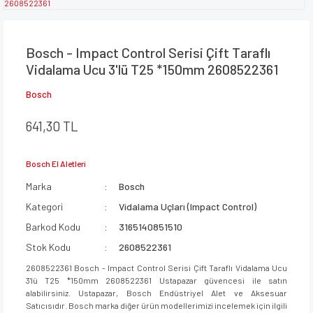
Bosch - Impact Control Serisi Çift Taraflı
Vidalama Ucu 3'lü T25 *150mm 2608522361
Bosch
641,30 TL
Bosch El Aletleri
Marka
Bosch
Kategori
Vidalama Uçları (Impact Control)
Barkod Kodu
3165140851510
Stok Kodu
2608522361
2608522361 Bosch - Impact Control Serisi Çift Taraflı Vidalama Ucu
3'lü T25 *150mm 2608522361 Ustapazar güvencesi ile satın
alabilirsiniz. Ustapazar, Bosch Endüstriyel Alet ve Aksesuar
Satıcısıdır. Bosch marka diğer ürün modellerimizi incelemek için ilgili