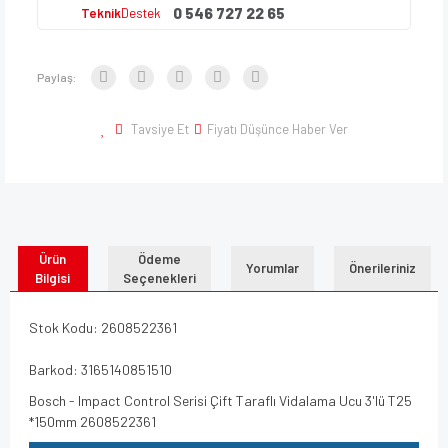
0 546 727 22 65
Teknik
Destek
Paylaş:
Tavsiye Et
Fiyatı Düşünce Haber Ver
Ürün
Ödeme
Yorumlar
Önerileriniz
Bilgisi
Seçenekleri
Stok Kodu: 2608522361
Barkod: 3165140851510
Bosch - Impact Control Serisi Çift Taraflı Vidalama Ucu 3'lü T25
*150mm 2608522361