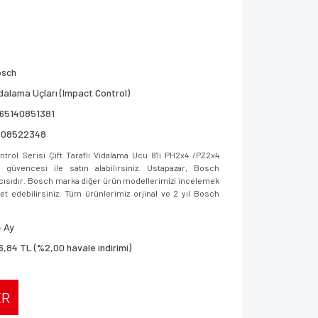
osch
dalama Uçları (Impact Control)
165140851381
608522348
ol Serisi Çift Taraflı Vidalama Ucu 8'li PH2x4 /PZ2x4
üvencesi ile satın alabilirsiniz. Ustapazar, Bosch
ıcısıdır. Bosch marka diğer ürün modellerimizi incelemek
aret edebilirsiniz. Tüm ürünlerimiz orjinal ve 2 yıl Bosch
 Ay
6,84 TL (%2,00 havale indirimi)
ER