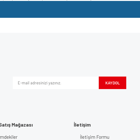
e diğer konularda yetersiz gördüğünüz noktaları öneri formunu kullanarak tarafımı
Bu ürüne ilk yorumu siz yapın!
iyor.
Yorum Yaz
KAYDOL
Satış Mağazası
İletişim
imdekiler
İletişim Formu