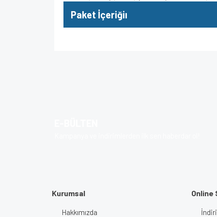
Paket İçeriğiı
Bu ürünün fiyat bilgisi, resim, ürün açıklamalarında v
Görüş ve önerileriniz için teşekkür ederiz.
Ürün resmi kalitesiz, bozuk veya görüntülenem
Ürün açıklamasında eksik bilgiler bulunuyor.
E-BÜLTEN
Ürün bilgilerinde hatalar bulunuyor.
Kampanya ve indirimlerden ilk sen haberdar ol!
Ürün fiyatı diğer sitelerden daha pahalı.
Bu ürüne benzer farklı alternatifler olmalı.
Kurumsal
Online 
Hakkımızda
İndir