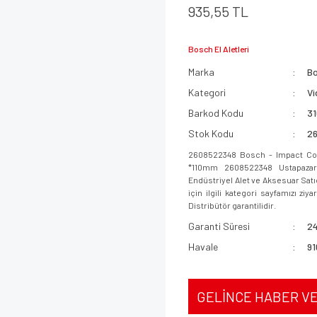
935,55 TL
Bosch El Aletleri
Marka
B
Kategori
Vi
Barkod Kodu
3
Stok Kodu
2
2608522348 Bosch - Impact Contr
*110mm 2608522348 Ustapazar g
Endüstriyel Alet ve Aksesuar Sat
için ilgili kategori sayfamızı ziy
Distribütör garantilidir.
Garanti Süresi
24
Havale
91
GELİNCE HABER V