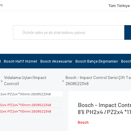
om
Tüm Türkiye 
l
Bosch Hafif Hizmet
Bosch Aksesuarlar
Bosch Bahçe Ekipmanları
Bosch
Vidalama Uçları (Impact
Bosch - Impact Control Serisi Çift T
Control)
2608522348
Bosch - Impact Contro
8'li PH2x4 /PZ2x4 *
Bosch