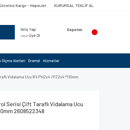
Ücretsiz Kargo - HepsiJet
KURUMSAL TEKLİF AL
Giriş Yap
Sepetim
Üye Ol
veya
 Ölçme Aletleri
Dremel
Hizmetler
araflı Vidalama Ucu 8'li PH2x4 /PZ2x4 *110mm
l Serisi Çift Taraflı Vidalama Ucu
110mm 2608522348