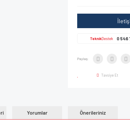
İleti
0 546 
Teknik
Destek
Paylaş:
Tavsiye Et
ri
Yorumlar
Önerileriniz