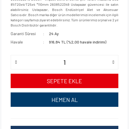
8'liT20x4/T25x4 *110mm 2608522349 Ustapazar güvencesi ile satın
alabilirsiniz. Ustapazar, Bosch Endüstriyel Alet ve Aksesuar
Satıcısıdır. Bosch marka diğer ürün modellerimizi incelemek için ilgili
kategori sayfamızı ziyaret edebilirsiniz. Tüm ürünlerimiz orjinal ve 2 yıl
Bosch Distribütör garantilidir.
Garanti Süresi
24 Ay
Havale
916,84 TL (%2,00 havale indirimi)
SEPETE EKLE
HEMEN AL