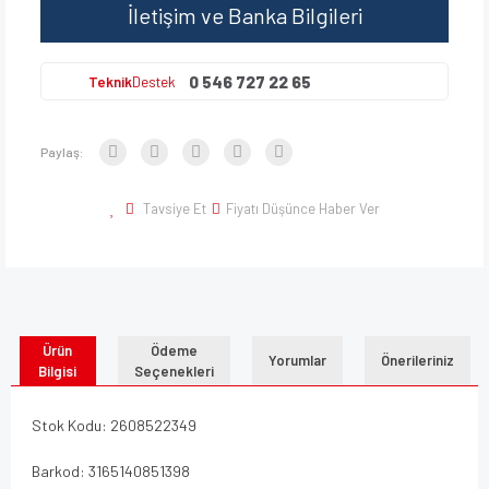
İletişim ve Banka Bilgileri
0 546 727 22 65
Teknik
Destek
Paylaş:
Tavsiye Et
Fiyatı Düşünce Haber Ver
Ürün
Ödeme
Yorumlar
Önerileriniz
Bilgisi
Seçenekleri
Stok Kodu: 2608522349
Barkod: 3165140851398