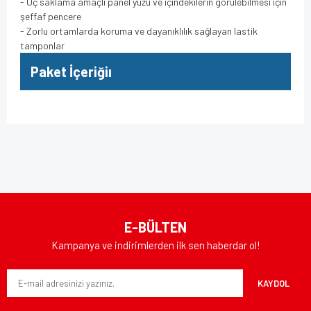
- Uç saklama amaçlı panel yüzü ve içindekilerin görülebilmesi için
şeffaf pencere
- Zorlu ortamlarda koruma ve dayanıklılık sağlayan lastik
tamponlar
Paket İçeriğiı
Bu ürünün fiyat bilgisi, resim, ürün açıklamalarında ve diğer
konularda yetersiz gördüğünüz noktaları öneri formunu
Bu ürüne ilk yorumu siz yapın!
kullanarak tarafımıza iletebilirsiniz.
Görüş ve önerileriniz için teşekkür ederiz.
Yorum Yaz
Ürün resmi kalitesiz, bozuk veya görüntülenemiyor.
E-BÜLTEN
Ürün açıklamasında eksik bilgiler bulunuyor.
Kampanya ve indirimlerden ilk sen haberdar ol!
Ürün bilgilerinde hatalar bulunuyor.
KAYDOL
Ürün fiyatı diğer sitelerden daha pahalı.
Bu ürüne benzer farklı alternatifler olmalı.