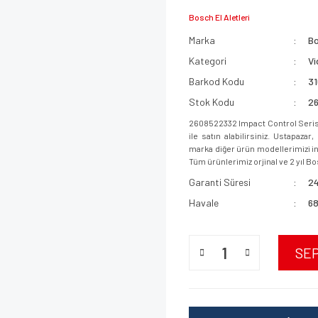
Bosch El Aletleri
Marka
B
Kategori
Vi
Barkod Kodu
3
Stok Kodu
2
2608522332 Impact Control Seris
ile satın alabilirsiniz. Ustapaz
marka diğer ürün modellerimizi inc
Tüm ürünlerimiz orjinal ve 2 yıl Bo
Garanti Süresi
24
Havale
68
SE