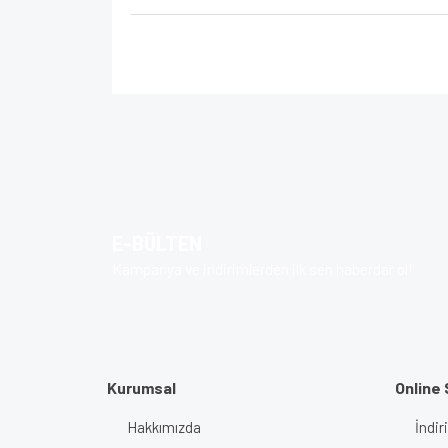
Bu ürünün fiyat bilgisi, resim, ürün açıklamalarında v
Görüş ve önerileriniz için teşekkür ederiz.
Ürün resmi kalitesiz, bozuk veya görüntülenem
Ürün açıklamasında eksik bilgiler bulunuyor.
E-BÜLTEN
Ürün bilgilerinde hatalar bulunuyor.
Kampanya ve indirimlerden ilk sen haberdar ol!
Ürün fiyatı diğer sitelerden daha pahalı.
Bu ürüne benzer farklı alternatifler olmalı.
Kurumsal
Online 
Hakkımızda
İndir