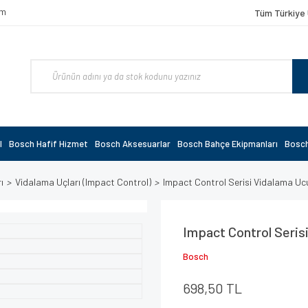
om
Tüm Türkiye 
l
Bosch Hafif Hizmet
Bosch Aksesuarlar
Bosch Bahçe Ekipmanları
Bosch
ı
Vidalama Uçları (Impact Control)
Impact Control Serisi Vidalama U
Impact Control Seri
Bosch
698,50 TL