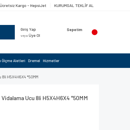
Ücretsiz Kargo - HepsiJet
KURUMSAL TEKLİF AL
Giriş Yap
Sepetim
Üye Ol
veya
 Ölçme Aletleri
Dremel
Hizmetler
cu 8li H5X4H6X4 *50MM
si Vidalama Ucu 8li H5X4H6X4 *50MM