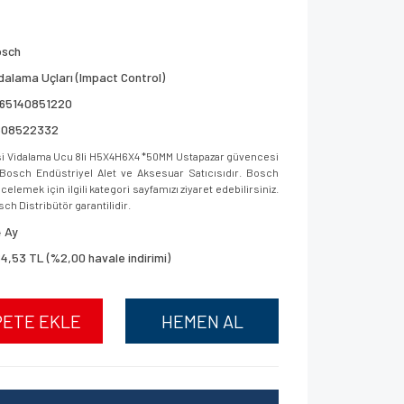
osch
dalama Uçları (Impact Control)
165140851220
608522332
i Vidalama Ucu 8li H5X4H6X4 *50MM Ustapazar güvencesi
ar, Bosch Endüstriyel Alet ve Aksesuar Satıcısıdır. Bosch
elemek için ilgili kategori sayfamızı ziyaret edebilirsiniz.
sch Distribütör garantilidir.
 Ay
4,53 TL (%2,00 havale indirimi)
PETE EKLE
HEMEN AL