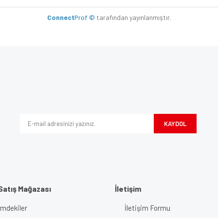
Connect
Prof ©
tarafından yayınlanmıştır.
e diğer konularda yetersiz gördüğünüz noktaları öneri formunu kullanarak tarafımı
Bu ürüne ilk yorumu siz yapın!
iyor.
Yorum Yaz
KAYDOL
Satış Mağazası
İletişim
imdekiler
İletişim Formu