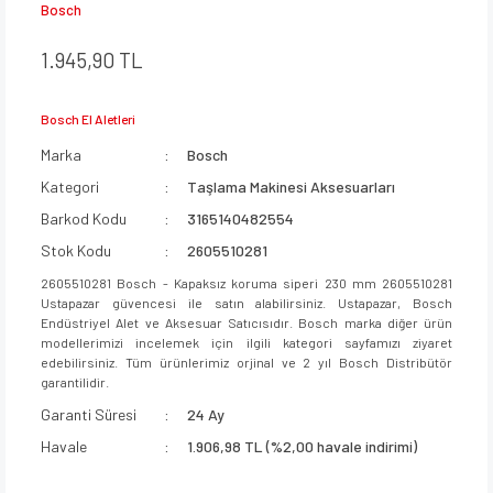
Bosch
1.945,90 TL
Bosch El Aletleri
Marka
Bosch
Kategori
Taşlama Makinesi Aksesuarları
Barkod Kodu
3165140482554
Stok Kodu
2605510281
2605510281 Bosch - Kapaksız koruma siperi 230 mm 2605510281
Ustapazar güvencesi ile satın alabilirsiniz. Ustapazar, Bosch
Endüstriyel Alet ve Aksesuar Satıcısıdır. Bosch marka diğer ürün
modellerimizi incelemek için ilgili kategori sayfamızı ziyaret
edebilirsiniz. Tüm ürünlerimiz orjinal ve 2 yıl Bosch Distribütör
garantilidir.
Garanti Süresi
24 Ay
Havale
1.906,98 TL (%2,00 havale indirimi)