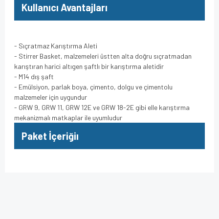
Kullanıcı Avantajları
- Sıçratmaz Karıştırma Aleti
- Stirrer Basket, malzemeleri üstten alta doğru sıçratmadan
karıştıran harici altıgen şaftlı bir karıştırma aletidir
- M14 dış şaft
- Emülsiyon, parlak boya, çimento, dolgu ve çimentolu
malzemeler için uygundur
- GRW 9, GRW 11, GRW 12E ve GRW 18-2E gibi elle karıştırma
mekanizmalı matkaplar ile uyumludur
Paket İçeriğiı
Bu ürünün fiyat bilgisi, resim, ürün açıklamalarında ve diğer
konularda yetersiz gördüğünüz noktaları öneri formunu
Bu ürüne ilk yorumu siz yapın!
kullanarak tarafımıza iletebilirsiniz.
Görüş ve önerileriniz için teşekkür ederiz.