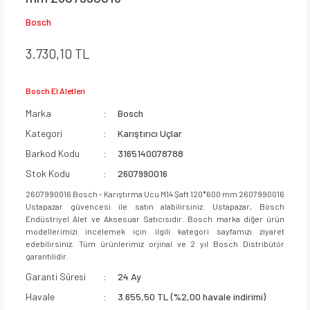
Bosch
3.730,10 TL
Bosch El Aletleri
Marka
Bosch
Kategori
Karıştırıcı Uçlar
Barkod Kodu
3165140078788
Stok Kodu
2607990016
2607990016 Bosch - Karıştırma Ucu M14 Şaft 120*600 mm 2607990016
Ustapazar güvencesi ile satın alabilirsiniz. Ustapazar, Bosch
Endüstriyel Alet ve Aksesuar Satıcısıdır. Bosch marka diğer ürün
modellerimizi incelemek için ilgili kategori sayfamızı ziyaret
edebilirsiniz. Tüm ürünlerimiz orjinal ve 2 yıl Bosch Distribütör
garantilidir.
Garanti Süresi
24 Ay
Havale
3.655,50 TL (%2,00 havale indirimi)