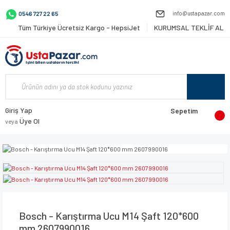
info@ustapazar.com
0546 727 22 65
Tüm Türkiye Ücretsiz Kargo - HepsiJet
KURUMSAL TEKLİF AL
Giriş Yap
Sepetim
Üye Ol
veya
Bosch - Karıştırma Ucu M14 Şaft 120*600
mm 2607990016