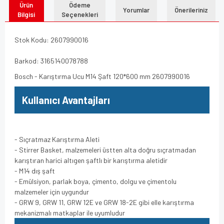
Ürün
Ödeme
Yorumlar
Önerileriniz
Bilgisi
Seçenekleri
Stok Kodu: 2607990016
Barkod: 3165140078788
Bosch - Karıştırma Ucu M14 Şaft 120*600 mm 2607990016
Kullanıcı Avantajları
- Sıçratmaz Karıştırma Aleti
- Stirrer Basket, malzemeleri üstten alta doğru sıçratmadan
karıştıran harici altıgen şaftlı bir karıştırma aletidir
- M14 dış şaft
- Emülsiyon, parlak boya, çimento, dolgu ve çimentolu
malzemeler için uygundur
- GRW 9, GRW 11, GRW 12E ve GRW 18-2E gibi elle karıştırma
mekanizmalı matkaplar ile uyumludur