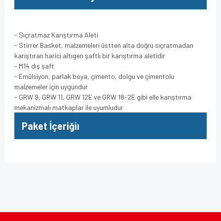
- Sıçratmaz Karıştırma Aleti
- Stirrer Basket, malzemeleri üstten alta doğru sıçratmadan
karıştıran harici altıgen şaftlı bir karıştırma aletidir
- M14 dış şaft
- Emülsiyon, parlak boya, çimento, dolgu ve çimentolu
malzemeler için uygundur
- GRW 9, GRW 11, GRW 12E ve GRW 18-2E gibi elle karıştırma
mekanizmalı matkaplar ile uyumludur
Paket İçeriğiı
Bu ürünün fiyat bilgisi, resim, ürün açıklamalarında ve diğer
konularda yetersiz gördüğünüz noktaları öneri formunu
Bu ürüne ilk yorumu siz yapın!
kullanarak tarafımıza iletebilirsiniz.
Görüş ve önerileriniz için teşekkür ederiz.