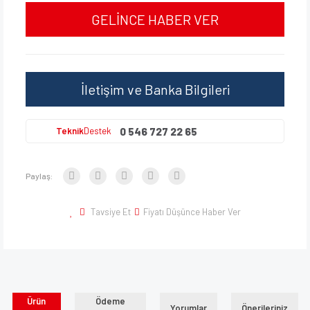
GELİNCE HABER VER
İletişim ve Banka Bilgileri
0 546 727 22 65
Teknik
Destek
Paylaş:
Tavsiye Et
Fiyatı Düşünce Haber Ver
Ürün
Ödeme
Yorumlar
Önerileriniz