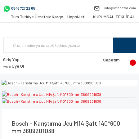
info@ustapazar.com
0546 727 22 65
Tüm Türkiye Ücretsiz Kargo - HepsiJet
KURUMSAL TEKLİF AL
Giriş Yap
Sepetim
Üye Ol
veya
Bosch - Karıştırma Ucu M14 Şaft 140*600
mm 3609201038