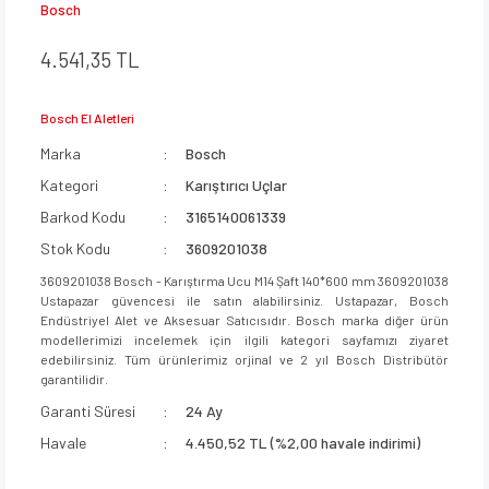
Bosch
4.541,35 TL
Bosch El Aletleri
Marka
Bosch
Kategori
Karıştırıcı Uçlar
Barkod Kodu
3165140061339
Stok Kodu
3609201038
3609201038 Bosch - Karıştırma Ucu M14 Şaft 140*600 mm 3609201038
Ustapazar güvencesi ile satın alabilirsiniz. Ustapazar, Bosch
Endüstriyel Alet ve Aksesuar Satıcısıdır. Bosch marka diğer ürün
modellerimizi incelemek için ilgili kategori sayfamızı ziyaret
edebilirsiniz. Tüm ürünlerimiz orjinal ve 2 yıl Bosch Distribütör
garantilidir.
Garanti Süresi
24 Ay
Havale
4.450,52 TL (%2,00 havale indirimi)