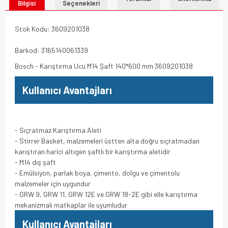
Bilgisi
Seçenekleri
Stok Kodu: 3609201038
Barkod: 3165140061339
Bosch - Karıştırma Ucu M14 Şaft 140*600 mm 3609201038
Kullanıcı Avantajları
- Sıçratmaz Karıştırma Aleti
- Stirrer Basket, malzemeleri üstten alta doğru sıçratmadan
karıştıran harici altıgen şaftlı bir karıştırma aletidir
- M14 dış şaft
- Emülsiyon, parlak boya, çimento, dolgu ve çimentolu
malzemeler için uygundur
- GRW 9, GRW 11, GRW 12E ve GRW 18-2E gibi elle karıştırma
mekanizmalı matkaplar ile uyumludur
Kullanıcı Avantajları