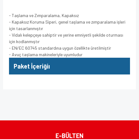
- Taşlama ve Zımparalama, Kapaksız
- Kapaksız Koruma Siperi, genel taşlama ve zımparalama işleri
için tasarlanmıştır
- Vidalı kelepçeye sahiptir ve yerine emniyetli şekilde oturması
için kodlanmıştır
- EN/EC 60745 standardına uygun özellikte üretilmiştir
- Avuç taşlama makineleriyle uyumludur
Paket İçeriğiı
Bu ürünün fiyat bilgisi, resim, ürün açıklamalarında ve diğer
konularda yetersiz gördüğünüz noktaları öneri formunu
Bu ürüne ilk yorumu siz yapın!
kullanarak tarafımıza iletebilirsiniz.
Görüş ve önerileriniz için teşekkür ederiz.
Yorum Yaz
Ürün resmi kalitesiz, bozuk veya görüntülenemiyor.
E-BÜLTEN