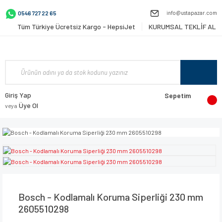
info@ustapazar.com
0546 727 22 65
Tüm Türkiye Ücretsiz Kargo - HepsiJet
KURUMSAL TEKLİF AL
Giriş Yap
Sepetim
Üye Ol
veya
Bosch - Kodlamalı Koruma Siperliği 230 mm
2605510298