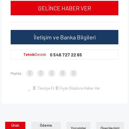
GELİNCE HABER VER
İletişim ve Banka Bilgileri
0 546 727 22 65
Teknik
Destek
Paylaş:
Tavsiye Et
Fiyatı Düşünce Haber Ver
Ürün
Ödeme
Yorumlar
Önerileriniz