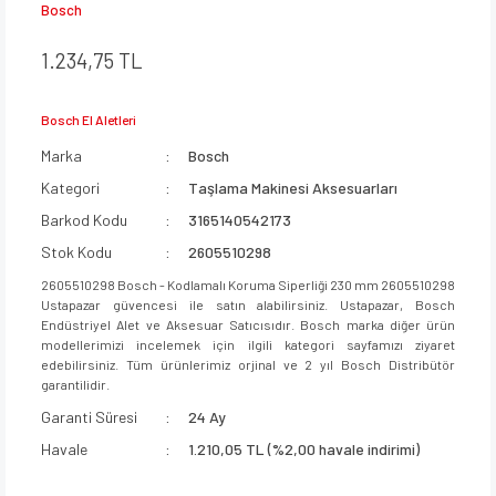
Bosch
1.234,75 TL
Bosch El Aletleri
Marka
Bosch
Kategori
Taşlama Makinesi Aksesuarları
Barkod Kodu
3165140542173
Stok Kodu
2605510298
2605510298 Bosch - Kodlamalı Koruma Siperliği 230 mm 2605510298
Ustapazar güvencesi ile satın alabilirsiniz. Ustapazar, Bosch
Endüstriyel Alet ve Aksesuar Satıcısıdır. Bosch marka diğer ürün
modellerimizi incelemek için ilgili kategori sayfamızı ziyaret
edebilirsiniz. Tüm ürünlerimiz orjinal ve 2 yıl Bosch Distribütör
garantilidir.
Garanti Süresi
24 Ay
Havale
1.210,05 TL (%2,00 havale indirimi)