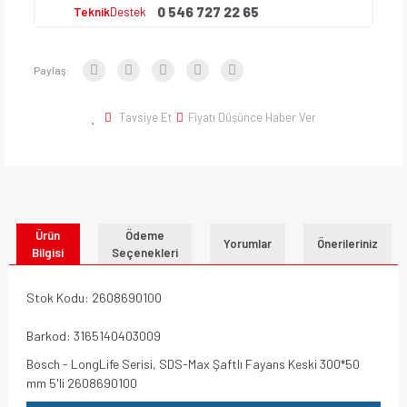
0 546 727 22 65
Teknik
Destek
Paylaş:
Tavsiye Et
Fiyatı Düşünce Haber Ver
Ürün
Ödeme
Yorumlar
Önerileriniz
Bilgisi
Seçenekleri
Stok Kodu: 2608690100
Barkod: 3165140403009
Bosch - LongLife Serisi, SDS-Max Şaftlı Fayans Keski 300*50
mm 5'li 2608690100