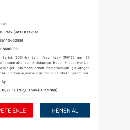
osch
S-Max Şaftlı Keskiler
165140402996
608690099
Serisi, SDS-Max Şaftlı Yassı Keski 350*50 mm 5'li
le satın alabilirsiniz. Ustapazar, Bosch Endüstriyel Alet
ka diğer ürün modellerimizi incelemek için ilgili kategori
 ürünlerimiz orjinal ve 2 yıl Bosch Distribütör garantilidir.
 Ay
510,27 TL (%2,00 havale indirimi)
PETE EKLE
HEMEN AL