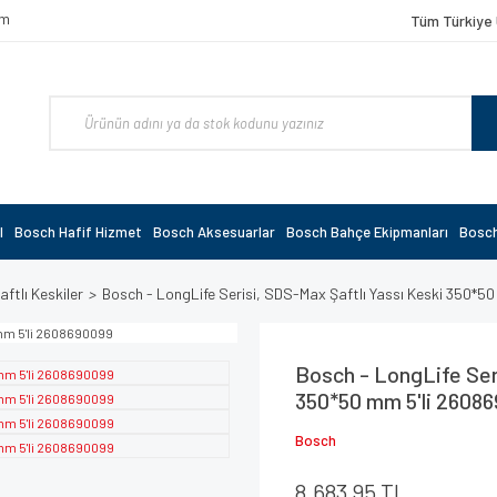
om
Tüm Türkiye 
l
Bosch Hafif Hizmet
Bosch Aksesuarlar
Bosch Bahçe Ekipmanları
Bosch
ftlı Keskiler
Bosch - LongLife Serisi, SDS-Max Şaftlı Yassı Keski 350*
Bosch - LongLife Ser
350*50 mm 5'li 2608
Bosch
8.683,95 TL