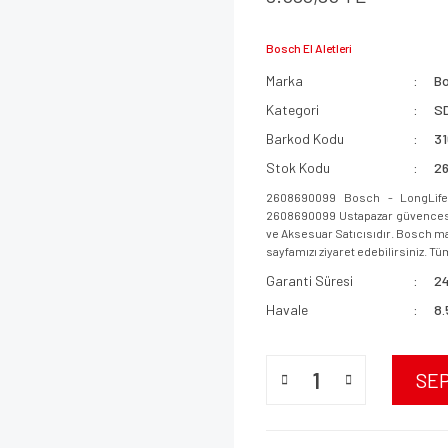
Bosch El Aletleri
Marka
B
Kategori
SD
Barkod Kodu
3
Stok Kodu
2
2608690099 Bosch - LongLife 
2608690099 Ustapazar güvencesi i
ve Aksesuar Satıcısıdır. Bosch mar
sayfamızı ziyaret edebilirsiniz. Tüm
Garanti Süresi
24
Havale
8.
SE