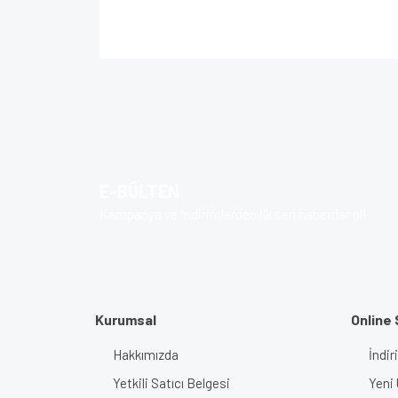
Bu ürünün fiyat bilgisi, resim, ürün açıklamalarında 
Görüş ve önerileriniz için teşekkür ederiz.
Ürün resmi kalitesiz, bozuk veya görüntülenem
Ürün açıklamasında eksik bilgiler bulunuyor.
Ürün bilgilerinde hatalar bulunuyor.
E-BÜLTEN
Ürün fiyatı diğer sitelerden daha pahalı.
Kampanya ve indirimlerden ilk sen haberdar ol!
Bu ürüne benzer farklı alternatifler olmalı.
Kurumsal
Online 
Hakkımızda
İndir
Yetkili Satıcı Belgesi
Yeni 