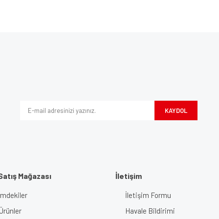
Bu ürüne ilk yorumu siz yapın!
ve diğer konularda yetersiz gördüğünüz noktaları öneri formunu kullanarak tarafım
Yorum Yaz
iyor.
KAYDOL
Satış Mağazası
İletişim
imdekiler
İletişim Formu
Gönder
Ürünler
Havale Bildirimi