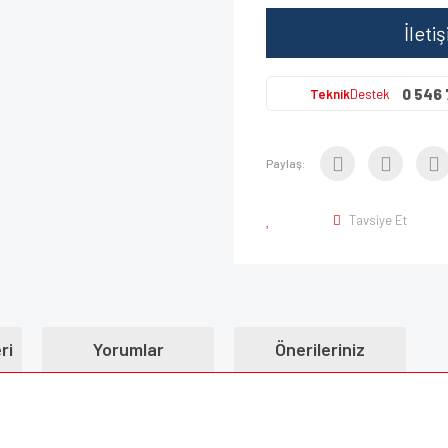
İleti
0 546 
Teknik
Destek
Paylaş:
Tavsiye Et
ri
Yorumlar
Önerileriniz