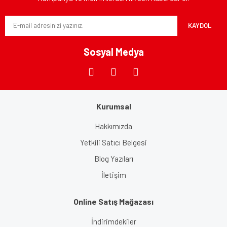
Ürün bilgilerinde hatalar bulunuyor.
Ürün fiyatı diğer sitelerden daha pahalı.
KAYDOL
Bu ürüne benzer farklı alternatifler olmalı.
Sosyal Medya
Gönder
Kurumsal
Hakkımızda
Yetkili Satıcı Belgesi
Blog Yazıları
İletişim
Online Satış Mağazası
İndirimdekiler