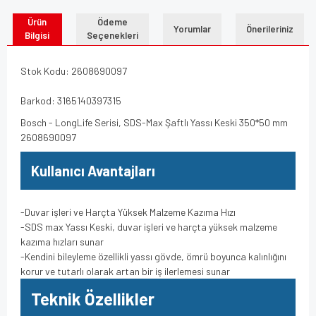
Ürün
Ödeme
Yorumlar
Önerileriniz
Bilgisi
Seçenekleri
Stok Kodu: 2608690097
Barkod: 3165140397315
Bosch - LongLife Serisi, SDS-Max Şaftlı Yassı Keski 350*50 mm
2608690097
Kullanıcı Avantajları
-Duvar işleri ve Harçta Yüksek Malzeme Kazıma Hızı
-SDS max Yassı Keski, duvar işleri ve harçta yüksek malzeme
kazıma hızları sunar
-Kendini bileyleme özellikli yassı gövde, ömrü boyunca kalınlığını
korur ve tutarlı olarak artan bir iş ilerlemesi sunar
Teknik Özellikler