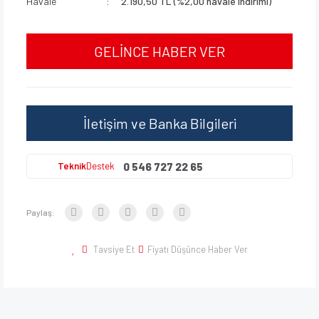
Havale
2.190,50 TL (%2,00 havale indirimi)
GELİNCE HABER VER
İletişim ve Banka Bilgileri
0 546 727 22 65
Teknik
Destek
Paylaş:
Tavsiye Et
Fiyatı Düşünce Haber Ver