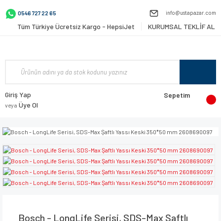
info@ustapazar.com
0546 727 22 65
Tüm Türkiye Ücretsiz Kargo - HepsiJet
KURUMSAL TEKLİF AL
Giriş Yap
Sepetim
Üye Ol
veya
Bosch - LongLife Serisi, SDS-Max Şaftlı