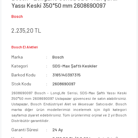
Yassı Keski 350*50 mm 2608690097
Bosch
2.235,20 TL
Bosch El Aletleri
Marka
Bosch
Kategori
SDS-Max Şaftlı Keskiler
Barkod Kodu
3165140397315
Stok Kodu
2608690097
2608690097 Bosch - LongLife Serisi, SDS-Max Şaftlı Yassı Keski
350*50 mm 2608690097 Ustapazar güvencesi ile satın alabilirsiniz.
Ustapazar, Bosch Endüstriyel Alet ve Aksesuar Satıcısıdır. Bosch
marka diğer ürün modellerimizi incelemek için ilgili kategori
sayfamızı ziyaret edebilirsiniz. Tüm ürünlerimiz orjinal ve 2 yıl Bosch
Distribütör garantilidir.
Garanti Süresi
24 Ay