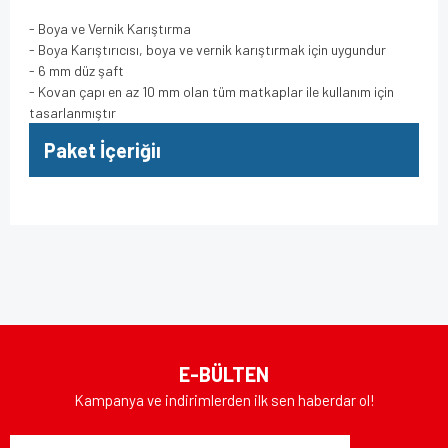
- Boya ve Vernik Karıştırma
- Boya Karıştırıcısı, boya ve vernik karıştırmak için uygundur
- 6 mm düz şaft
- Kovan çapı en az 10 mm olan tüm matkaplar ile kullanım için
tasarlanmıştır
Paket İçeriğiı
Bu ürünün fiyat bilgisi, resim, ürün açıklamalarında ve diğer
konularda yetersiz gördüğünüz noktaları öneri formunu
Bu ürüne ilk yorumu siz yapın!
kullanarak tarafımıza iletebilirsiniz.
Görüş ve önerileriniz için teşekkür ederiz.
Yorum Yaz
Ürün resmi kalitesiz, bozuk veya görüntülenemiyor.
E-BÜLTEN
Ürün açıklamasında eksik bilgiler bulunuyor.
Kampanya ve indirimlerden ilk sen haberdar ol!
Ürün bilgilerinde hatalar bulunuyor.