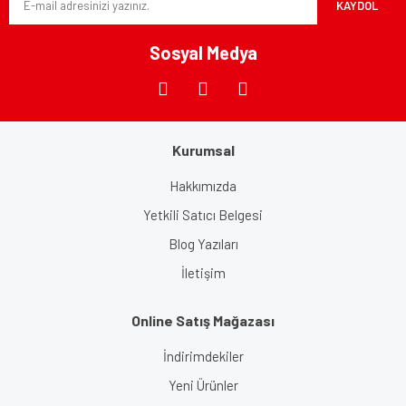
KAYDOL
Ürün fiyatı diğer sitelerden daha pahalı.
Bu ürüne benzer farklı alternatifler olmalı.
Sosyal Medya
Kurumsal
Gönder
Hakkımızda
Yetkili Satıcı Belgesi
Blog Yazıları
İletişim
Online Satış Mağazası
İndirimdekiler
Yeni Ürünler