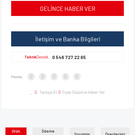
GELİNCE HABER VER
İletişim ve Banka Bilgileri
0 546 727 22 65
Teknik
Destek
Paylaş:
Tavsiye Et
Fiyatı Düşünce Haber Ver
Ürün
Ödeme
Yorumlar
Önerileriniz