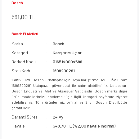
Bosch
561,00 TL
Bosch El Aletleri
Marka
Bosch
Kategori
Karıştırıcı Uçlar
Barkod Kodu
3165140004596
Stok Kodu
1609200291
1609200291 Bosch - Matkaplar için Boya Karıştırma Ucu 60*350 mm
1609200291 Ustapazar güvencesi ile satın alabilirsiniz. Ustapazar,
Bosch Endüstriyel Alet ve Aksesuar Satıcısıdır. Bosch marka diğer
ürün modellerimizi incelemek için ilgili kategori sayfamızı ziyaret
edebilirsiniz. Tüm ürünlerimiz orjinal ve 2 yıl Bosch Distribütör
garantilidir.
Garanti Süresi
24 Ay
Havale
549,78 TL (%2,00 havale indirimi)