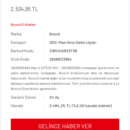
2.534,95 TL
Bosch El Aletleri
Marka
Bosch
Kategori
SDS-Max Kırıcı Delici Uçları
Barkod Kodu
3165140833738
Stok Kodu
2608833964
2608833964 Max-4 24*520 Mm - 2608833964 Ustapazar güvencesi ile
satın alabilirsiniz. Ustapazar, Bosch Endüstriyel Alet ve Aksesuar
Satıcısıdır. Bosch marka diğer ürün modellerimizi incelemek için ilgili
kategori sayfamızı ziyaret edebilirsiniz. Tüm ürünlerimiz orjinal ve 2 yıl
Bosch Distribütör garantilidir.
Garanti Süresi
24 Ay
Havale
2.484,25 TL (%2,00 havale indirimi)
GELİNCE HABER VER