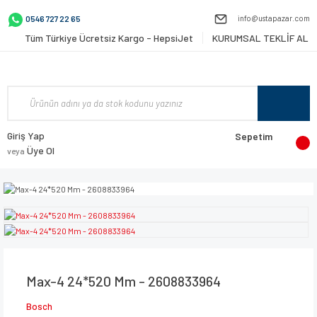
info@ustapazar.com
0546 727 22 65
Tüm Türkiye Ücretsiz Kargo - HepsiJet
KURUMSAL TEKLİF AL
Giriş Yap
Sepetim
Üye Ol
veya
Max-4 24*520 Mm - 2608833964
Bosch