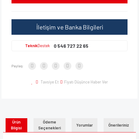
İletişim ve Banka Bilgileri
0 546 727 22 65
Teknik
Destek
Paylaş:
Tavsiye Et
Fiyatı Düşünce Haber Ver
Ürün
Ödeme
Yorumlar
Önerileriniz
Bilgisi
Seçenekleri