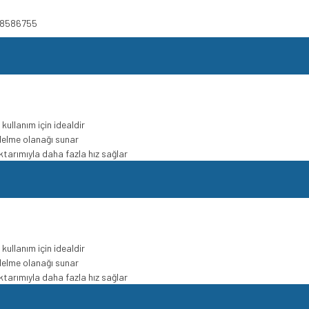
608586755
ullanım için idealdir
ı delme olanağı sunar
ktarımıyla daha fazla hız sağlar
ullanım için idealdir
ı delme olanağı sunar
ktarımıyla daha fazla hız sağlar