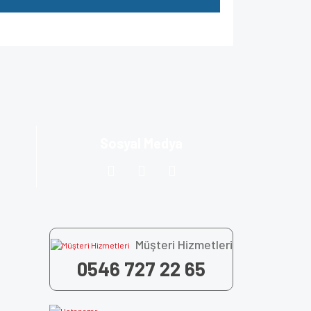
za iletebilirsiniz.
Sosyal Medya
Müşteri Hizmetleri
0546 727 22 65