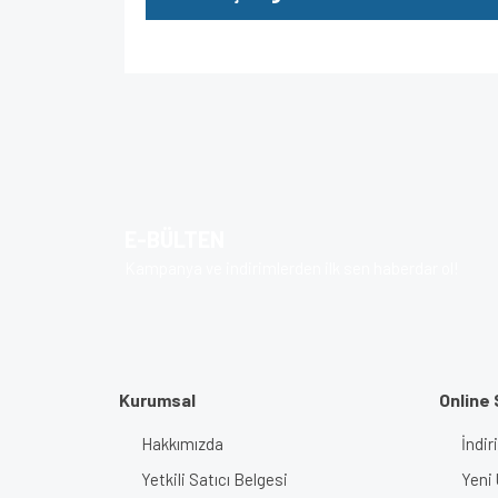
Bu ürünün fiyat bilgisi, resim, ürün açıklamalarında v
Görüş ve önerileriniz için teşekkür ederiz.
Ürün resmi kalitesiz, bozuk veya görüntülenem
Ürün açıklamasında eksik bilgiler bulunuyor.
E-BÜLTEN
Ürün bilgilerinde hatalar bulunuyor.
Kampanya ve indirimlerden ilk sen haberdar ol!
Ürün fiyatı diğer sitelerden daha pahalı.
Bu ürüne benzer farklı alternatifler olmalı.
Kurumsal
Online 
Hakkımızda
İndir
Yetkili Satıcı Belgesi
Yeni 