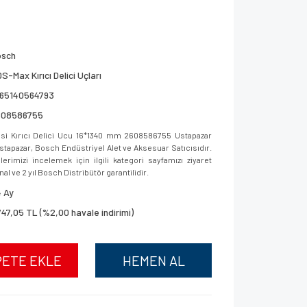
osch
S-Max Kırıcı Delici Uçları
165140564793
608586755
i Kırıcı Delici Ucu 16*1340 mm 2608586755 Ustapazar
 Ustapazar, Bosch Endüstriyel Alet ve Aksesuar Satıcısıdır.
imizi incelemek için ilgili kategori sayfamızı ziyaret
al ve 2 yıl Bosch Distribütör garantilidir.
 Ay
747,05 TL (%2,00 havale indirimi)
PETE EKLE
HEMEN AL