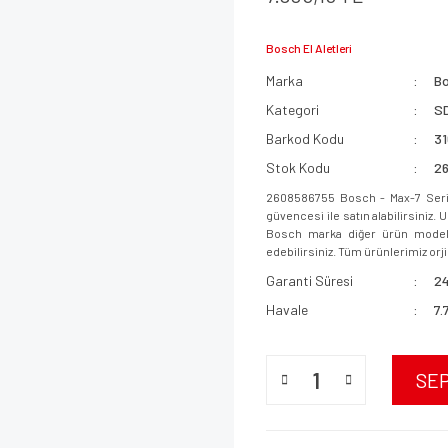
Bosch El Aletleri
Marka
B
Kategori
SD
Barkod Kodu
3
Stok Kodu
2
2608586755 Bosch - Max-7 Seris
güvencesi ile satın alabilirsiniz.
Bosch marka diğer ürün modeller
edebilirsiniz. Tüm ürünlerimiz orjin
Garanti Süresi
24
Havale
7.
SE