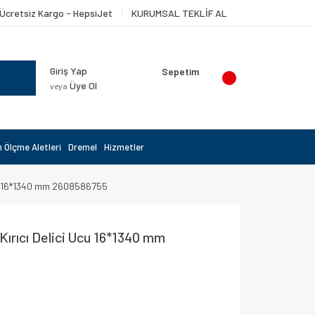
Ücretsiz Kargo - HepsiJet
KURUMSAL TEKLİF AL
Giriş Yap
Sepetim
Üye Ol
veya
 Ölçme Aletleri
Dremel
Hizmetler
Ucu 16*1340 mm 2608586755
Kırıcı Delici Ucu 16*1340 mm