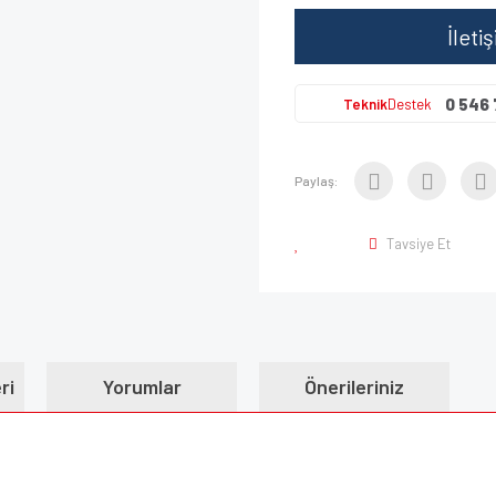
İleti
0 546 
Teknik
Destek
Paylaş:
Tavsiye Et
ri
Yorumlar
Önerileriniz