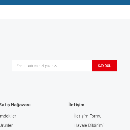
e diğer konularda yetersiz gördüğünüz noktaları öneri formunu kullanarak tarafımı
Bu ürüne ilk yorumu siz yapın!
iyor.
Yorum Yaz
KAYDOL
Satış Mağazası
İletişim
imdekiler
İletişim Formu
Gönder
Ürünler
Havale Bildirimi