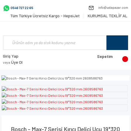
info@ustapazar.com
0546 727 22 65
Tüm Türkiye Ücretsiz Kargo - HepsiJet
KURUMSAL TEKLİF AL
Giriş Yap
Sepetim
Üye Ol
veya
Bosch - Max-7 Serisi Kırıcı Delici Ucu 19*320