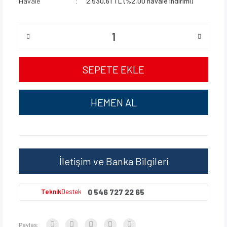
Havale
2.530,61 TL (%2,00 havale indirimi)
SEPETE EKLE
HEMEN AL
İletişim ve Banka Bilgileri
0 546 727 22 65
Teknik
Destek
Paylaş: