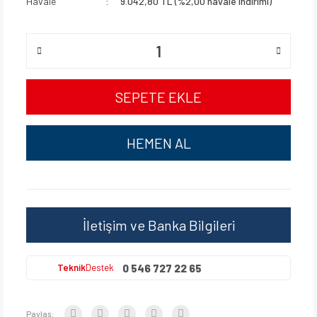
Havale
9.042,80 TL (%2,00 havale indirimi)
SEPETE EKLE
HEMEN AL
İletişim ve Banka Bilgileri
0 546 727 22 65
Teknik
Destek
Paylaş: