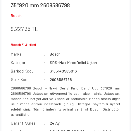
35*920 mm 2608586798
Bosch
9.227,35 TL
Bosch El Aletleri
Marka
Bosch
Kategori
SDS-Max Kırıcı Delici Uçları
Barkod Kodu
3165140565813
Stok Kodu
2608586798
2608586798 Bosch - Max-7 Serisi Kırıcı Delici Ucu 35*920 mm
2608586798 Ustapazar güvencesi ile satın alabilirsiniz. Ustapazar,
Bosch Endüstriyel Alet ve Aksesuar Satıcısıdır. Bosch marka diğer
ürün modellerimizi incelemek için ilgili kategori sayfamızı ziyaret
edebilirsiniz. Tüm ürünlerimiz orjinal ve 2 yıl Bosch Distribütör
garantilidir.
Garanti Süresi
24 Ay