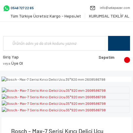
info@ustapazar.com
0546 727 22 65
Tüm Türkiye Ücretsiz Kargo - HepsiJet
KURUMSAL TEKLİF AL
Giriş Yap
Sepetim
Üye Ol
veya
Bosch - Max-7 Serisi Kırıcı Delici Ucu