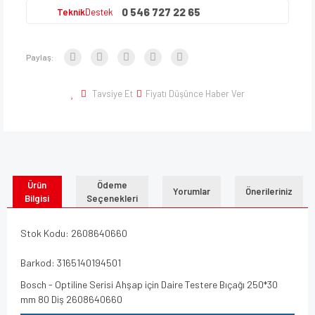
0 546 727 22 65
Teknik
Destek
Paylaş:
Tavsiye Et
Fiyatı Düşünce Haber Ver
Ürün
Ödeme
Yorumlar
Önerileriniz
Bilgisi
Seçenekleri
Stok Kodu: 2608640660
Barkod: 3165140194501
Bosch - Optiline Serisi Ahşap için Daire Testere Bıçağı 250*30
mm 80 Diş 2608640660