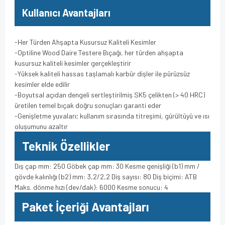
Kullanıcı Avantajları
-Her Türden Ahşapta Kusursuz Kaliteli Kesimler
-Optiline Wood Daire Testere Bıçağı, her türden ahşapta
kusursuz kaliteli kesimler gerçekleştirir
-Yüksek kaliteli hassas taşlamalı karbür dişler ile pürüzsüz
kesimler elde edilir
-Boyutsal açıdan dengeli sertleştirilmiş SK5 çelikten (> 40 HRC)
üretilen temel bıçak doğru sonuçları garanti eder
-Genişletme yuvaları; kullanım sırasında titreşimi, gürültüyü ve ısı
oluşumunu azaltır
Teknik Özellikler
Dış çap mm: 250 Göbek çap mm: 30 Kesme genişliği (b1) mm /
gövde kalınlığı (b2) mm: 3,2/2,2 Diş sayısı: 80 Diş biçimi: ATB
Maks. dönme hızı (dev/dak): 6000 Kesme sonucu: 4
Paket İçeriği Avantajları