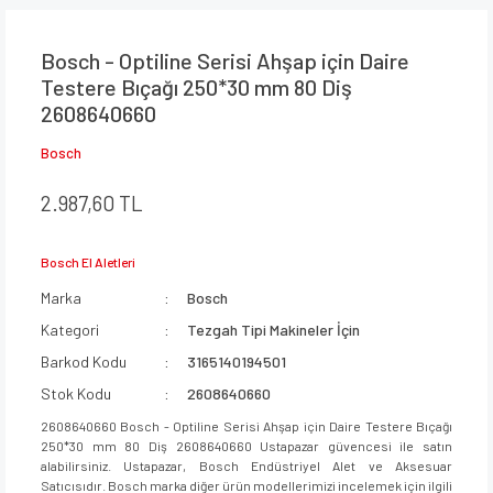
Bosch - Optiline Serisi Ahşap için Daire
Testere Bıçağı 250*30 mm 80 Diş
2608640660
Bosch
2.987,60 TL
Bosch El Aletleri
Marka
Bosch
Kategori
Tezgah Tipi Makineler İçin
Barkod Kodu
3165140194501
Stok Kodu
2608640660
2608640660 Bosch - Optiline Serisi Ahşap için Daire Testere Bıçağı
250*30 mm 80 Diş 2608640660 Ustapazar güvencesi ile satın
alabilirsiniz. Ustapazar, Bosch Endüstriyel Alet ve Aksesuar
Satıcısıdır. Bosch marka diğer ürün modellerimizi incelemek için ilgili