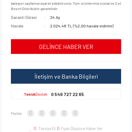
kategori sayfamızı ziyaret edebilirsiniz. Tüm ürünlerimiz orjinal ve 2 yıl
Bosch Distribütör garantilidir.
Garanti Süresi
24 Ay
Havale
2.024,48 TL (%2,00 havale indirimi)
GELİNCE HABER VER
İletişim ve Banka Bilgileri
0 546 727 22 65
Teknik
Destek
Paylaş:
Tavsiye Et
Fiyatı Düşünce Haber Ver