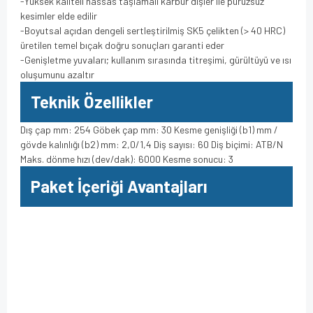
-Yüksek kaliteli hassas taşlamalı karbür dişler ile pürüzsüz
kesimler elde edilir
-Boyutsal açıdan dengeli sertleştirilmiş SK5 çelikten (> 40 HRC)
üretilen temel bıçak doğru sonuçları garanti eder
-Genişletme yuvaları; kullanım sırasında titreşimi, gürültüyü ve ısı
oluşumunu azaltır
Teknik Özellikler
Dış çap mm: 254 Göbek çap mm: 30 Kesme genişliği (b1) mm /
gövde kalınlığı (b2) mm: 2,0/1,4 Diş sayısı: 60 Diş biçimi: ATB/N
Maks. dönme hızı (dev/dak): 6000 Kesme sonucu: 3
Paket İçeriği Avantajları