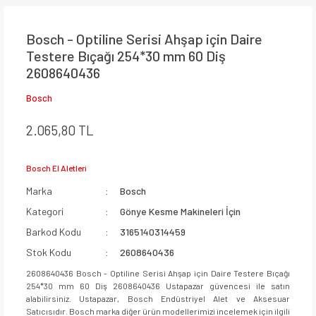
Bosch - Optiline Serisi Ahşap için Daire
Testere Bıçağı 254*30 mm 60 Diş
2608640436
Bosch
2.065,80 TL
Bosch El Aletleri
Marka
Bosch
Kategori
Gönye Kesme Makineleri İçin
Barkod Kodu
3165140314459
Stok Kodu
2608640436
2608640436 Bosch - Optiline Serisi Ahşap için Daire Testere Bıçağı
254*30 mm 60 Diş 2608640436 Ustapazar güvencesi ile satın
alabilirsiniz. Ustapazar, Bosch Endüstriyel Alet ve Aksesuar
Satıcısıdır. Bosch marka diğer ürün modellerimizi incelemek için ilgili