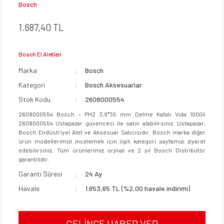
Bosch
1.687,40 TL
Bosch El Aletleri
Marka
Bosch
Kategori
Bosch Aksesuarlar
Stok Kodu
2608000554
2608000554 Bosch - PH2 3,9*35 mm Delme Kafalı Vida 1000li
2608000554 Ustapazar güvencesi ile satın alabilirsiniz. Ustapazar,
Bosch Endüstriyel Alet ve Aksesuar Satıcısıdır. Bosch marka diğer
ürün modellerimizi incelemek için ilgili kategori sayfamızı ziyaret
edebilirsiniz. Tüm ürünlerimiz orjinal ve 2 yıl Bosch Distribütör
garantilidir.
Garanti Süresi
24 Ay
Havale
1.653,65 TL (%2,00 havale indirimi)
GELİNCE HABER VER