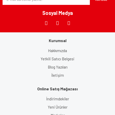
Ürün fiyatı diğer sitelerden daha pahalı.
Bu ürüne benzer farklı alternatifler olmalı.
Sosyal Medya
Kurumsal
Gönder
Hakkımızda
Yetkili Satıcı Belgesi
Blog Yazıları
İletişim
Online Satış Mağazası
İndirimdekiler
Yeni Ürünler