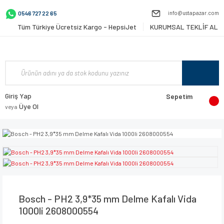
info@ustapazar.com
0546 727 22 65
Tüm Türkiye Ücretsiz Kargo - HepsiJet
KURUMSAL TEKLİF AL
Giriş Yap
Sepetim
Üye Ol
veya
Bosch - PH2 3,9*35 mm Delme Kafalı Vida
1000li 2608000554