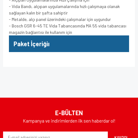
- Vida Bandı, alçıpan uygulamalarında hızlı çalışmaya olanak
sağlayan kalın bir şafta sahiptir
- Metalde, alçı panel üzerindeki çalışmalar için uygundur
- Bosch GSR 6-45 TE Vida Tabancasında MA 55 vida tabancası
magazin bağlantısı ile kullanım için
Paket İçeriğiı
Bu ürünün fiyat bilgisi, resim, ürün açıklamalarında ve diğer
konularda yetersiz gördüğünüz noktaları öneri formunu
Bu ürüne ilk yorumu siz yapın!
kullanarak tarafımıza iletebilirsiniz.
Görüş ve önerileriniz için teşekkür ederiz.
Yorum Yaz
Ürün resmi kalitesiz, bozuk veya görüntülenemiyor.
E-BÜLTEN
Ürün açıklamasında eksik bilgiler bulunuyor.
Kampanya ve indirimlerden ilk sen haberdar ol!
Ürün bilgilerinde hatalar bulunuyor.
KAYDOL