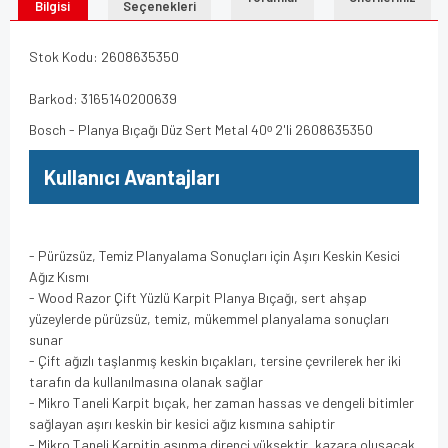
Bilgisi
Seçenekleri
Stok Kodu: 2608635350
Barkod: 3165140200639
Bosch - Planya Bıçağı Düz Sert Metal 40ᵒ 2'li 2608635350
Kullanıcı Avantajları
- Pürüzsüz, Temiz Planyalama Sonuçları için Aşırı Keskin Kesici
Ağız Kısmı
- Wood Razor Çift Yüzlü Karpit Planya Bıçağı, sert ahşap
yüzeylerde pürüzsüz, temiz, mükemmel planyalama sonuçları
sunar
- Çift ağızlı taşlanmış keskin bıçakları, tersine çevrilerek her iki
tarafın da kullanılmasına olanak sağlar
- Mikro Taneli Karpit bıçak, her zaman hassas ve dengeli bitimler
sağlayan aşırı keskin bir kesici ağız kısmına sahiptir
- Mikro Taneli Karpitin aşınma direnci yüksektir, kazara oluşacak