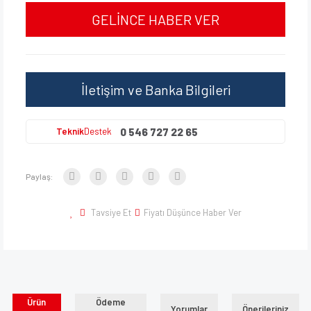
GELİNCE HABER VER
İletişim ve Banka Bilgileri
0 546 727 22 65
Teknik
Destek
Paylaş:
Tavsiye Et
Fiyatı Düşünce Haber Ver
Ürün
Ödeme
Yorumlar
Önerileriniz