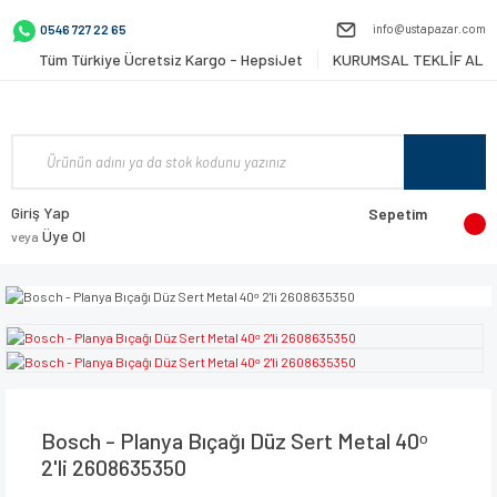
info@ustapazar.com
0546 727 22 65
Tüm Türkiye Ücretsiz Kargo - HepsiJet
KURUMSAL TEKLİF AL
Giriş Yap
Sepetim
Üye Ol
veya
Bosch - Planya Bıçağı Düz Sert Metal 40ᵒ
2'li 2608635350