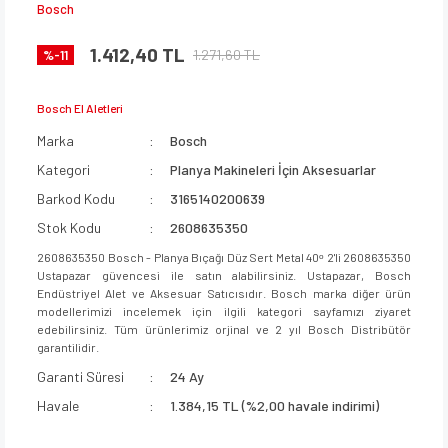
Bosch
1.412,40 TL
1.271,60 TL
%-11
Bosch El Aletleri
Marka
Bosch
Kategori
Planya Makineleri İçin Aksesuarlar
Barkod Kodu
3165140200639
Stok Kodu
2608635350
2608635350 Bosch - Planya Bıçağı Düz Sert Metal 40ᵒ 2'li 2608635350
Ustapazar güvencesi ile satın alabilirsiniz. Ustapazar, Bosch
Endüstriyel Alet ve Aksesuar Satıcısıdır. Bosch marka diğer ürün
modellerimizi incelemek için ilgili kategori sayfamızı ziyaret
edebilirsiniz. Tüm ürünlerimiz orjinal ve 2 yıl Bosch Distribütör
garantilidir.
Garanti Süresi
24 Ay
Havale
1.384,15 TL (%2,00 havale indirimi)