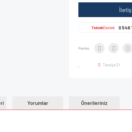
İleti
0 546 
Teknik
Destek
Paylaş:
Tavsiye Et
ri
Yorumlar
Önerileriniz