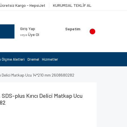
Ücretsiz Kargo - HepsiJet
KURUMSAL TEKLİF AL
Giriş Yap
Sepetim
Üye Ol
veya
 Ölçme Aletleri
Dremel
Hizmetler
rıcı Delici Matkap Ucu 14*210 mm 2608680282
, SDS-plus Kırıcı Delici Matkap Ucu
82