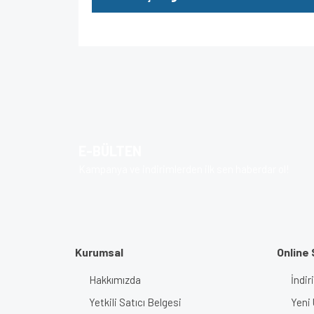
Bu ürünün fiyat bilgisi, resim, ürün açıklamalarında v
Görüş ve önerileriniz için teşekkür ederiz.
Ürün resmi kalitesiz, bozuk veya görüntülenem
Ürün açıklamasında eksik bilgiler bulunuyor.
E-BÜLTEN
Ürün bilgilerinde hatalar bulunuyor.
Kampanya ve indirimlerden ilk sen haberdar ol!
Ürün fiyatı diğer sitelerden daha pahalı.
Bu ürüne benzer farklı alternatifler olmalı.
Kurumsal
Online 
Hakkımızda
İndir
Yetkili Satıcı Belgesi
Yeni 