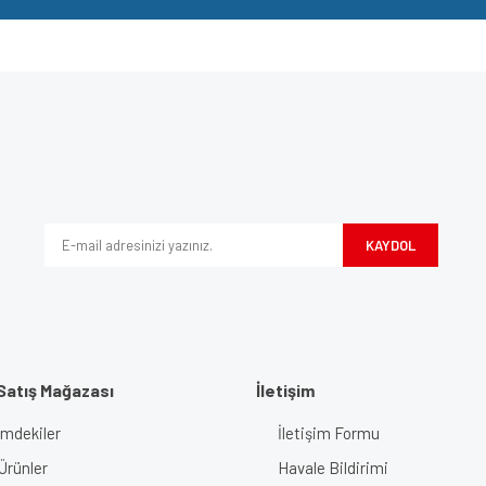
e diğer konularda yetersiz gördüğünüz noktaları öneri formunu kullanarak tarafımı
Bu ürüne ilk yorumu siz yapın!
iyor.
Yorum Yaz
KAYDOL
Satış Mağazası
İletişim
imdekiler
İletişim Formu
Gönder
Ürünler
Havale Bildirimi