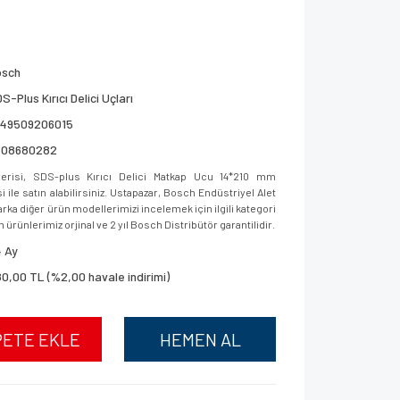
osch
S-Plus Kırıcı Delici Uçları
949509206015
608680282
risi, SDS-plus Kırıcı Delici Matkap Ucu 14*210 mm
le satın alabilirsiniz. Ustapazar, Bosch Endüstriyel Alet
ka diğer ürün modellerimizi incelemek için ilgili kategori
 ürünlerimiz orjinal ve 2 yıl Bosch Distribütör garantilidir.
 Ay
0,00 TL (%2,00 havale indirimi)
PETE EKLE
HEMEN AL