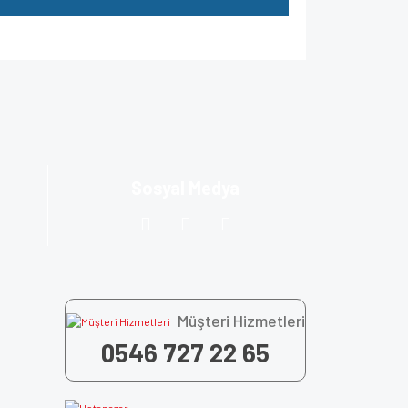
za iletebilirsiniz.
Sosyal Medya
Müşteri Hizmetleri
0546 727 22 65