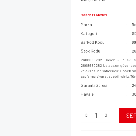
Bosch El Aletleri
Marka
B
Kategori
SD
Barkod Kodu
6
Stok Kodu
2
2608680282 Bosch - Plus-1 Se
2608680282 Ustapazar güvencesi i
ve Aksesuar Satıcısıdır. Bosch mar
sayfamızı ziyaret edebilirsiniz. Tüm
Garanti Süresi
24
Havale
38
SE