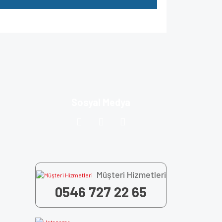
za iletebilirsiniz.
Sosyal Medya
Müşteri Hizmetleri
0546 727 22 65