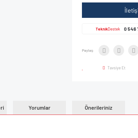
İleti
0 546 
Teknik
Destek
Paylaş:
Tavsiye Et
ri
Yorumlar
Önerileriniz