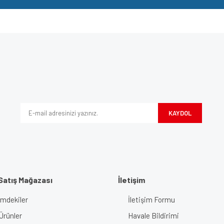
e diğer konularda yetersiz gördüğünüz noktaları öneri formunu kullanarak tarafımı
Bu ürüne ilk yorumu siz yapın!
iyor.
Yorum Yaz
KAYDOL
Satış Mağazası
İletişim
imdekiler
İletişim Formu
Gönder
Ürünler
Havale Bildirimi