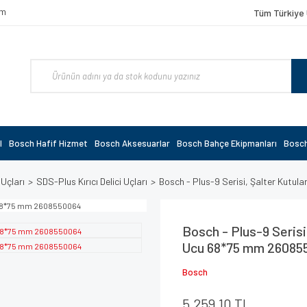
om
Tüm Türkiye 
l
Bosch Hafif Hizmet
Bosch Aksesuarlar
Bosch Bahçe Ekipmanları
Bosch
 Uçları
SDS-Plus Kırıcı Delici Uçları
Bosch - Plus-9 Serisi, Şalter Kutu
Bosch - Plus-9 Serisi
Ucu 68*75 mm 26085
Bosch
5.259,10 TL