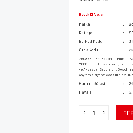
Bosch El Aletleri
Marka
B
Kategori
SD
Barkod Kodu
3
Stok Kodu
2
2608550064 Bosch - Plus-9 Ser
2608550064 Ustapazar güvencesi i
ve Aksesuar Satıcısıdır. Bosch mar
sayfamızı ziyaret edebilirsiniz. Tüm
Garanti Süresi
24
Havale
5.
SE