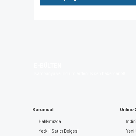
Bu ürünün fiyat bilgisi, resim, ürün açıklamalarında v
Görüş ve önerileriniz için teşekkür ederiz.
Ürün resmi kalitesiz, bozuk veya görüntülenem
Ürün açıklamasında eksik bilgiler bulunuyor.
E-BÜLTEN
Ürün bilgilerinde hatalar bulunuyor.
Kampanya ve indirimlerden ilk sen haberdar ol!
Ürün fiyatı diğer sitelerden daha pahalı.
Bu ürüne benzer farklı alternatifler olmalı.
Kurumsal
Online 
Hakkımızda
İndir
Yetkili Satıcı Belgesi
Yeni 