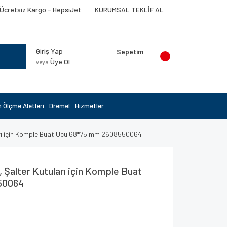
Ücretsiz Kargo - HepsiJet
KURUMSAL TEKLİF AL
Giriş Yap
Sepetim
Üye Ol
veya
 Ölçme Aletleri
Dremel
Hizmetler
ları için Komple Buat Ucu 68*75 mm 2608550064
, Şalter Kutuları için Komple Buat
50064