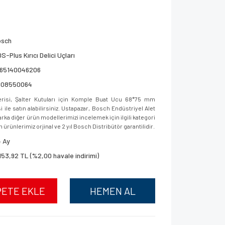
osch
S-Plus Kırıcı Delici Uçları
165140046206
608550064
isi, Şalter Kutuları için Komple Buat Ucu 68*75 mm
le satın alabilirsiniz. Ustapazar, Bosch Endüstriyel Alet
ka diğer ürün modellerimizi incelemek için ilgili kategori
 ürünlerimiz orjinal ve 2 yıl Bosch Distribütör garantilidir.
 Ay
153,92 TL (%2,00 havale indirimi)
PETE EKLE
HEMEN AL