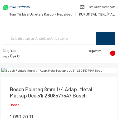
info@ustapazar.com
0546 727 22 65
Tüm Türkiye Ücretsiz Kargo - HepsiJet
KURUMSAL TEKLİF AL
Giriş Yap
Sepetim
Üye Ol
veya
Bosch Pointeq 8mm 1/4 Adap. Metal
Matkap Ucu 5'li 2608577547 Bosch
Bosch
1.080,20 TL