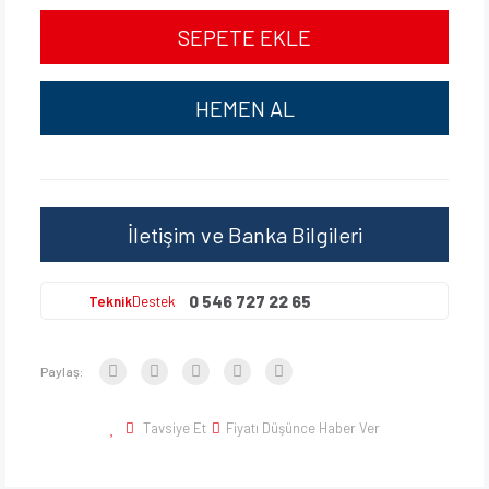
SEPETE EKLE
HEMEN AL
İletişim ve Banka Bilgileri
0 546 727 22 65
Teknik
Destek
Paylaş:
Tavsiye Et
Fiyatı Düşünce Haber Ver