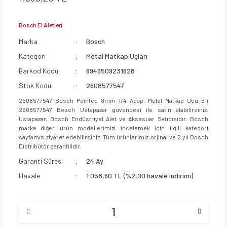
Bosch El Aletleri
Marka
Bosch
Kategori
Metal Matkap Uçları
Barkod Kodu
6949509231628
Stok Kodu
2608577547
2608577547 Bosch Pointeq 8mm 1/4 Adap. Metal Matkap Ucu 5'li
2608577547 Bosch Ustapazar güvencesi ile satın alabilirsiniz.
Ustapazar, Bosch Endüstriyel Alet ve Aksesuar Satıcısıdır. Bosch
marka diğer ürün modellerimizi incelemek için ilgili kategori
sayfamızı ziyaret edebilirsiniz. Tüm ürünlerimiz orjinal ve 2 yıl Bosch
Distribütör garantilidir.
Garanti Süresi
24 Ay
Havale
1.058,60 TL (%2,00 havale indirimi)