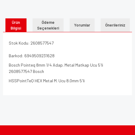
Ürün
Ödeme
Yorumlar
Önerileriniz
Bilgisi
Seçenekleri
Stok Kodu: 2608577547
Barkod: 6949509231628
Bosch Pointeq 8mm 1/4 Adap. Metal Matkap Ucu 5'li
2608577547 Bosch
HSSPointTeQ HEX Metal M. Ucu 8.0mm 5'li
Bu ürünün fiyat bilgisi, resim, ürün açıklamalarında ve diğer
konularda yetersiz gördüğünüz noktaları öneri formunu
Bu ürüne ilk yorumu siz yapın!
kullanarak tarafımıza iletebilirsiniz.
Görüş ve önerileriniz için teşekkür ederiz.
Yorum Yaz