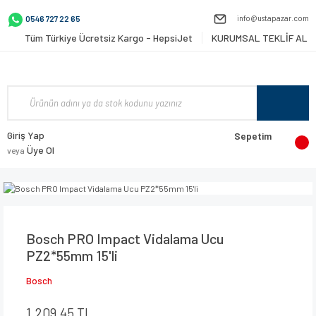
info@ustapazar.com
0546 727 22 65
Tüm Türkiye Ücretsiz Kargo - HepsiJet
KURUMSAL TEKLİF AL
Giriş Yap
Sepetim
Üye Ol
veya
Bosch PRO Impact Vidalama Ucu
PZ2*55mm 15'li
Bosch
1.209,45 TL