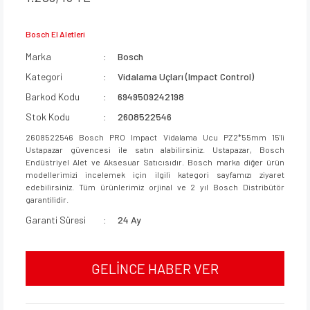
Bosch El Aletleri
Marka
Bosch
Kategori
Vidalama Uçları (Impact Control)
Barkod Kodu
6949509242198
Stok Kodu
2608522546
2608522546 Bosch PRO Impact Vidalama Ucu PZ2*55mm 15'li
Ustapazar güvencesi ile satın alabilirsiniz. Ustapazar, Bosch
Endüstriyel Alet ve Aksesuar Satıcısıdır. Bosch marka diğer ürün
modellerimizi incelemek için ilgili kategori sayfamızı ziyaret
edebilirsiniz. Tüm ürünlerimiz orjinal ve 2 yıl Bosch Distribütör
garantilidir.
Garanti Süresi
24 Ay
GELİNCE HABER VER