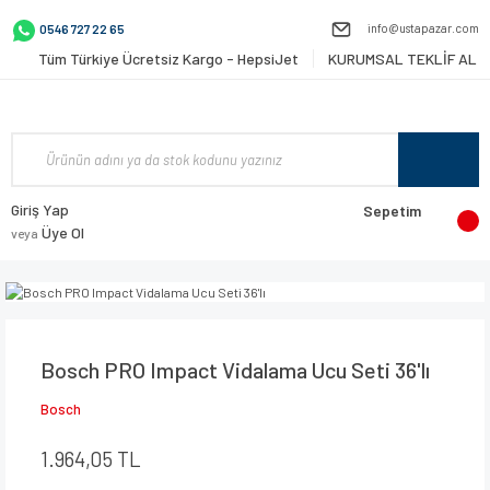
info@ustapazar.com
0546 727 22 65
Tüm Türkiye Ücretsiz Kargo - HepsiJet
KURUMSAL TEKLİF AL
Giriş Yap
Sepetim
Üye Ol
veya
Bosch PRO Impact Vidalama Ucu Seti 36'lı
Bosch
1.964,05 TL