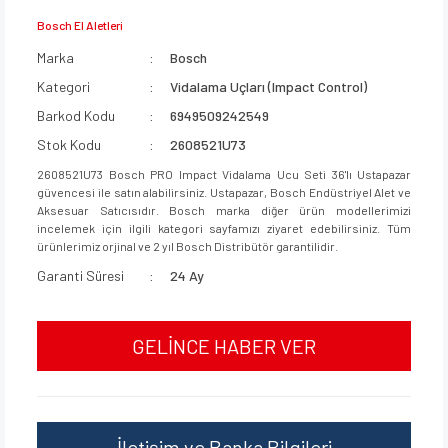
Bosch El Aletleri
Marka
Bosch
Kategori
Vidalama Uçları (Impact Control)
Barkod Kodu
6949509242549
Stok Kodu
2608521U73
2608521U73 Bosch PRO Impact Vidalama Ucu Seti 36'lı Ustapazar
güvencesi ile satın alabilirsiniz. Ustapazar, Bosch Endüstriyel Alet ve
Aksesuar Satıcısıdır. Bosch marka diğer ürün modellerimizi
incelemek için ilgili kategori sayfamızı ziyaret edebilirsiniz. Tüm
ürünlerimiz orjinal ve 2 yıl Bosch Distribütör garantilidir.
Garanti Süresi
24 Ay
GELİNCE HABER VER
İletişim ve Banka Bilgileri