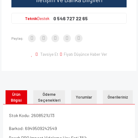
0 546 727 22 65
Teknik
Destek
Paylaş:
Tavsiye Et
Fiyatı Düşünce Haber Ver
Ürün
Ödeme
Yorumlar
Önerileriniz
Bilgisi
Seçenekleri
Stok Kodu: 2608521U73
Barkod: 6949509242549
Bosch PRO Impact Vidalama Ucu Seti 36'lı