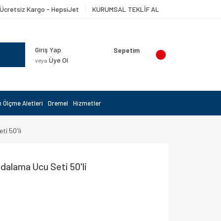
Ücretsiz Kargo - HepsiJet
KURUMSAL TEKLİF AL
Giriş Yap
Sepetim
Üye Ol
veya
 Ölçme Aletleri
Dremel
Hizmetler
i 50'li
alama Ucu Seti 50'li