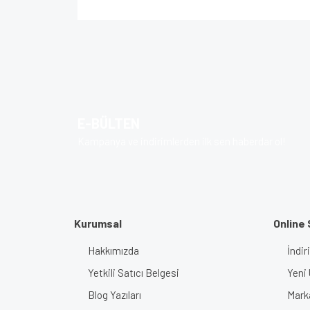
Bu ürünün fiyat bilgisi, resim, ürün açıklamalarında v
Görüş ve önerileriniz için teşekkür ederiz.
Ürün resmi kalitesiz, bozuk veya görüntülenem
Ürün açıklamasında eksik bilgiler bulunuyor.
E-BÜLTEN
Ürün bilgilerinde hatalar bulunuyor.
Kampanya ve indirimlerden ilk sen haberdar ol!
Ürün fiyatı diğer sitelerden daha pahalı.
Bu ürüne benzer farklı alternatifler olmalı.
Kurumsal
Online 
Hakkımızda
İndir
Yetkili Satıcı Belgesi
Yeni 
Blog Yazıları
Mark