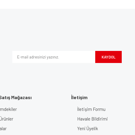
e diğer konularda yetersiz gördüğünüz noktaları öneri formunu kullanarak tarafımı
Bu ürüne ilk yorumu siz yapın!
iyor.
Yorum Yaz
KAYDOL
Satış Mağazası
İletişim
imdekiler
İletişim Formu
Gönder
Ürünler
Havale Bildirimi
alar
Yeni Üyelik