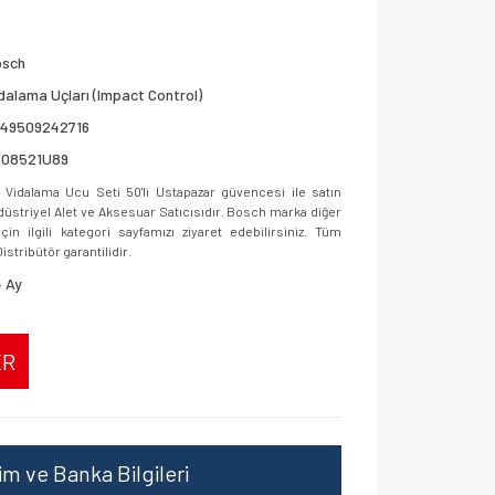
osch
dalama Uçları (Impact Control)
949509242716
608521U89
dalama Ucu Seti 50'li Ustapazar güvencesi ile satın
ndüstriyel Alet ve Aksesuar Satıcısıdır. Bosch marka diğer
in ilgili kategori sayfamızı ziyaret edebilirsiniz. Tüm
istribütör garantilidir.
 Ay
ER
şim ve Banka Bilgileri