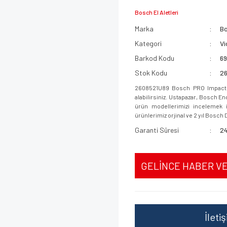
Bosch El Aletleri
Marka
B
Kategori
Vi
Barkod Kodu
6
Stok Kodu
2
2608521U89 Bosch PRO Impact Vi
alabilirsiniz. Ustapazar, Bosch E
ürün modellerimizi incelemek iç
ürünlerimiz orjinal ve 2 yıl Bosch D
Garanti Süresi
24
GELİNCE HABER V
İleti