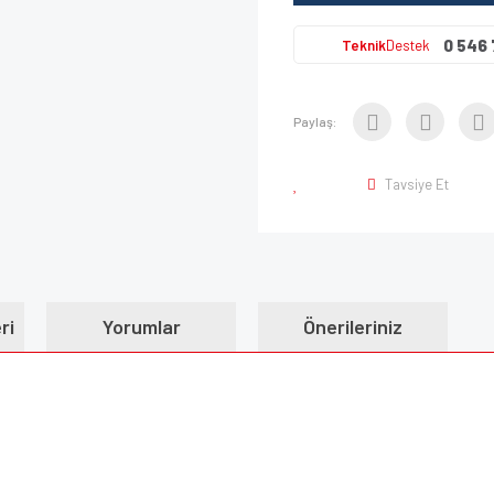
0 546 
Teknik
Destek
Paylaş:
Tavsiye Et
ri
Yorumlar
Önerileriniz