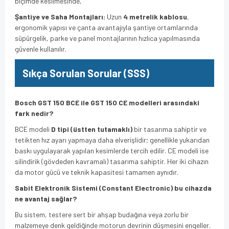
biçimde kesilmesinde,
Şantiye ve Saha Montajları:
Uzun
4 metrelik kablosu
,
ergonomik yapısı ve çanta avantajıyla şantiye ortamlarında
süpürgelik, parke ve panel montajlarının hızlıca yapılmasında
güvenle kullanılır.
Sıkça Sorulan Sorular (SSS)
Bosch GST 150 BCE ile GST 150 CE modelleri arasındaki
fark nedir?
BCE modeli
D tipi (üstten tutamaklı)
bir tasarıma sahiptir ve
tetikten hız ayarı yapmaya daha elverişlidir; genellikle yukarıdan
baskı uygulayarak yapılan kesimlerde tercih edilir. CE modeli ise
silindirik (gövdeden kavramalı) tasarıma sahiptir. Her iki cihazın
da motor gücü ve teknik kapasitesi tamamen aynıdır.
Sabit Elektronik Sistemi (Constant Electronic) bu cihazda
ne avantaj sağlar?
Bu sistem, testere sert bir ahşap budağına veya zorlu bir
malzemeye denk geldiğinde motorun devrinin düşmesini engeller.