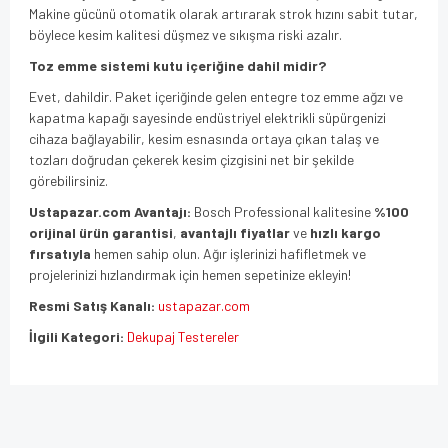
Makine gücünü otomatik olarak artırarak strok hızını sabit tutar,
böylece kesim kalitesi düşmez ve sıkışma riski azalır.
Toz emme sistemi kutu içeriğine dahil midir?
Evet, dahildir. Paket içeriğinde gelen entegre toz emme ağzı ve
kapatma kapağı sayesinde endüstriyel elektrikli süpürgenizi
cihaza bağlayabilir, kesim esnasında ortaya çıkan talaş ve
tozları doğrudan çekerek kesim çizgisini net bir şekilde
görebilirsiniz.
Ustapazar.com Avantajı:
Bosch Professional kalitesine
%100
orijinal ürün garantisi
,
avantajlı fiyatlar
ve
hızlı kargo
fırsatıyla
hemen sahip olun. Ağır işlerinizi hafifletmek ve
projelerinizi hızlandırmak için hemen sepetinize ekleyin!
Resmi Satış Kanalı:
ustapazar.com
İlgili Kategori:
Dekupaj Testereler
Bu ürünün fiyat bilgisi, resim, ürün açıklamalarında ve diğer
konularda yetersiz gördüğünüz noktaları öneri formunu