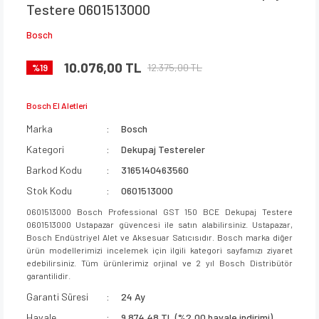
Testere 0601513000
Bosch
10.076,00 TL
12.375,00 TL
%19
Bosch El Aletleri
Marka
Bosch
Kategori
Dekupaj Testereler
Barkod Kodu
3165140463560
Stok Kodu
0601513000
0601513000 Bosch Professional GST 150 BCE Dekupaj Testere
0601513000 Ustapazar güvencesi ile satın alabilirsiniz. Ustapazar,
Bosch Endüstriyel Alet ve Aksesuar Satıcısıdır. Bosch marka diğer
ürün modellerimizi incelemek için ilgili kategori sayfamızı ziyaret
edebilirsiniz. Tüm ürünlerimiz orjinal ve 2 yıl Bosch Distribütör
garantilidir.
Garanti Süresi
24 Ay
Havale
9.874,48 TL (%2,00 havale indirimi)