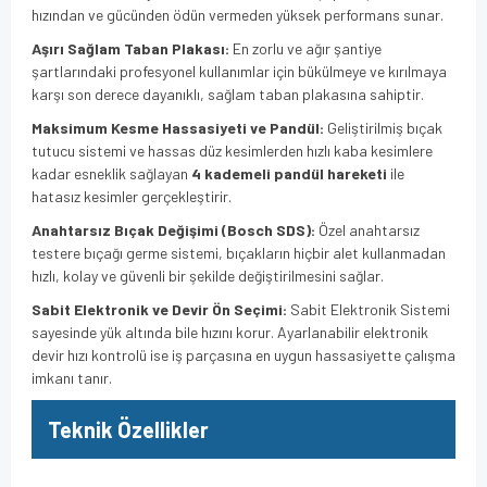
hızından ve gücünden ödün vermeden yüksek performans sunar.
Aşırı Sağlam Taban Plakası:
En zorlu ve ağır şantiye
şartlarındaki profesyonel kullanımlar için bükülmeye ve kırılmaya
karşı son derece dayanıklı, sağlam taban plakasına sahiptir.
Maksimum Kesme Hassasiyeti ve Pandül:
Geliştirilmiş bıçak
tutucu sistemi ve hassas düz kesimlerden hızlı kaba kesimlere
kadar esneklik sağlayan
4 kademeli pandül hareketi
ile
hatasız kesimler gerçekleştirir.
Anahtarsız Bıçak Değişimi (Bosch SDS):
Özel anahtarsız
testere bıçağı germe sistemi, bıçakların hiçbir alet kullanmadan
hızlı, kolay ve güvenli bir şekilde değiştirilmesini sağlar.
Sabit Elektronik ve Devir Ön Seçimi:
Sabit Elektronik Sistemi
sayesinde yük altında bile hızını korur. Ayarlanabilir elektronik
devir hızı kontrolü ise iş parçasına en uygun hassasiyette çalışma
imkanı tanır.
Teknik Özellikler