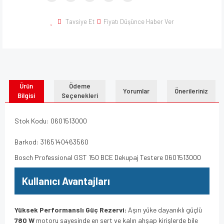
Tavsiye Et
Fiyatı Düşünce Haber Ver
Ürün
Ödeme
Yorumlar
Önerileriniz
Bilgisi
Seçenekleri
Stok Kodu: 0601513000
Barkod: 3165140463560
Bosch Professional GST 150 BCE Dekupaj Testere 0601513000
Kullanıcı Avantajları
Yüksek Performanslı Güç Rezervi:
Aşırı yüke dayanıklı güçlü
780 W
motoru sayesinde en sert ve kalın ahşap kirişlerde bile