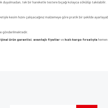
 duyulmadan, tek bir hareketle testere bıçağı kolayca sökülüp takılabilir.
tiyle kesim hızını çalışacağınız malzemeye göre pratik bir şekilde ayarlayabil
kte gönderilmektedir.
ijinal ürün garantisi
,
avantajlı fiyatlar
ve
hızlı kargo fırsatıyla
hemen s
e diğer konularda yetersiz gördüğünüz noktaları öneri formunu kullanarak tarafımı
Bu ürüne ilk yorumu siz yapın!
iyor.
Yorum Yaz