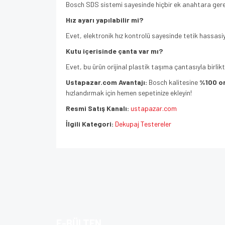
Bosch SDS sistemi sayesinde hiçbir ek anahtara gerek
Hız ayarı yapılabilir mi?
Evet, elektronik hız kontrolü sayesinde tetik hassasiye
Kutu içerisinde çanta var mı?
Evet, bu ürün orijinal plastik taşıma çantasıyla birli
Ustapazar.com Avantajı:
Bosch kalitesine
%100 or
hızlandırmak için hemen sepetinize ekleyin!
Resmi Satış Kanalı:
ustapazar.com
İlgili Kategori:
Dekupaj Testereler
Bu ürünün fiyat bilgisi, resim, ürün açıklamalarında v
Görüş ve önerileriniz için teşekkür ederiz.
Ürün resmi kalitesiz, bozuk veya görüntülenem
Ürün açıklamasında eksik bilgiler bulunuyor.
E-BÜLTEN