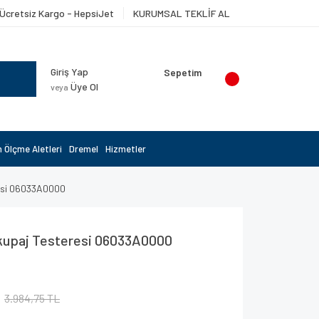
Ücretsiz Kargo - HepsiJet
KURUMSAL TEKLİF AL
Giriş Yap
Sepetim
Üye Ol
veya
 Ölçme Aletleri
Dremel
Hizmetler
esi 06033A0000
kupaj Testeresi 06033A0000
3.984,75 TL