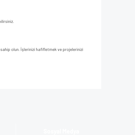
irsiniz.
ahip olun. İşlerinizi hafifletmek ve projelerinizi
za iletebilirsiniz.
Sosyal Medya