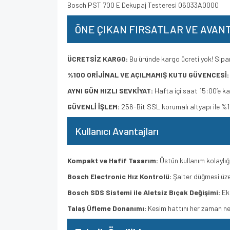
Bosch PST 700 E Dekupaj Testeresi 06033A0000
ÖNE ÇIKAN FIRSATLAR VE AVAN
ÜCRETSİZ KARGO:
Bu üründe kargo ücreti yok! Sipari
%100 ORİJİNAL VE AÇILMAMIŞ KUTU GÜVENCESİ:
AYNI GÜN HIZLI SEVKİYAT:
Hafta içi saat 15:00’e ka
GÜVENLİ İŞLEM:
256-Bit SSL korumalı altyapı ile %10
Kullanıcı Avantajları
Kompakt ve Hafif Tasarım:
Üstün kullanım kolaylığ
Bosch Electronic Hız Kontrolü:
Şalter düğmesi üze
Bosch SDS Sistemi ile Aletsiz Bıçak Değişimi:
Eks
Talaş Üfleme Donanımı:
Kesim hattını her zaman net