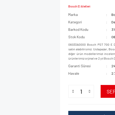
Bosch El Aletleri
Marka
B
Kategori
De
Barkod Kodu
3
Stok Kodu
0
06033A0000 Bosch PST 700 E De
satın alabilirsiniz. Ustapazar, B
diğer ürün modellerimizi incelemek
ürünlerimiz orjinal ve 2 yıl Bosch D
Garanti Süresi
24
Havale
2.
SE