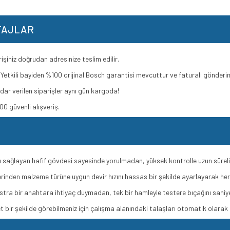
TAJLAR
şiniz doğrudan adresinize teslim edilir.
Yetkili bayiden %100 orijinal Bosch garantisi mevcuttur ve faturalı gönderim
dar verilen siparişler aynı gün kargoda!
0 güvenli alışveriş.
ı sağlayan hafif gövdesi sayesinde yorulmadan, yüksek kontrolle uzun sürel
rinden malzeme türüne uygun devir hızını hassas bir şekilde ayarlayarak he
tra bir anahtara ihtiyaç duymadan, tek bir hamleyle testere bıçağını saniyele
 bir şekilde görebilmeniz için çalışma alanındaki talaşları otomatik olarak 