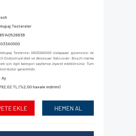
osch
kupaj Testereler
165140526838
6033A0000
kupaj Testeresi 06033A0000 Ustapazar güvencesi ile
osch Endüstriyel Alet ve Aksesuar Satıcısıdır. Bosch marka
 için ilgili kategori sayfamızı ziyaret edebilirsiniz. Tüm
istribütör garantilidir.
 Ay
792,02 TL (%2,00 havale indirimi)
PETE EKLE
HEMEN AL