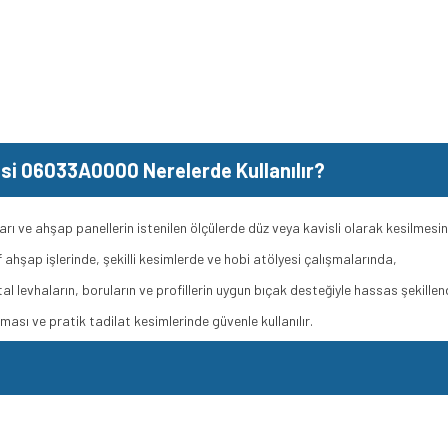
si 06033A0000 Nerelerde Kullanılır?
rı ve ahşap panellerin istenilen ölçülerde düz veya kavisli olarak kesilmesi
 ahşap işlerinde, şekilli kesimlerde ve hobi atölyesi çalışmalarında,
al levhaların, boruların ve profillerin uygun bıçak desteğiyle hassas şekillen
lması ve pratik tadilat kesimlerinde güvenle kullanılır.