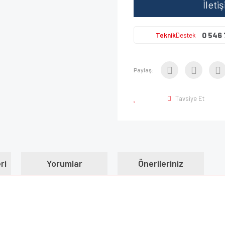
İleti
0 546 
Teknik
Destek
Paylaş:
Tavsiye Et
ri
Yorumlar
Önerileriniz