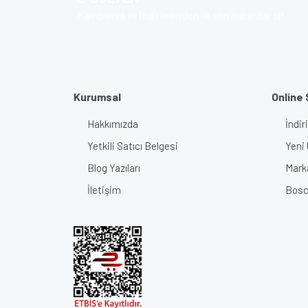
Ürün bilgilerinde hatalar bulunuyor.
Kampanya ve indirimlerden ilk sen haberdar ol!
Ürün fiyatı diğer sitelerden daha pahalı.
Bu ürüne benzer farklı alternatifler olmalı.
Kurumsal
Online 
Hakkımızda
İndir
Yetkili Satıcı Belgesi
Yeni 
Blog Yazıları
Mark
İletişim
Bosch