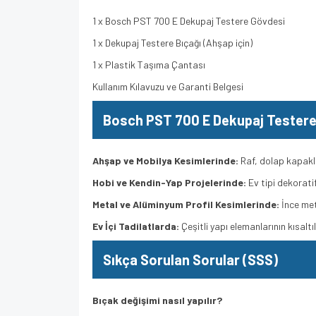
1 x Bosch PST 700 E Dekupaj Testere Gövdesi
1 x Dekupaj Testere Bıçağı (Ahşap için)
1 x Plastik Taşıma Çantası
Kullanım Kılavuzu ve Garanti Belgesi
Bosch
PST 700 E Dekupaj Testere
Ahşap ve Mobilya Kesimlerinde:
Raf, dolap kapakla
Hobi ve Kendin-Yap Projelerinde:
Ev tipi dekoratif
Metal ve Alüminyum Profil Kesimlerinde:
İnce met
Ev İçi Tadilatlarda:
Çeşitli yapı elemanlarının kısaltı
Sıkça Sorulan Sorular (SSS)
Bıçak değişimi nasıl yapılır?