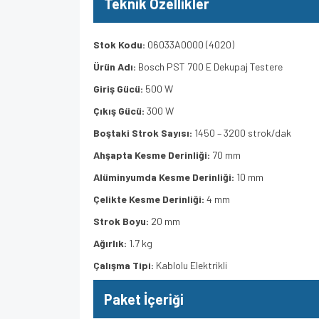
Teknik Özellikler
Stok Kodu:
06033A0000 (4020)
Ürün Adı:
Bosch PST 700 E Dekupaj Testere
Giriş Gücü:
500 W
Çıkış Gücü:
300 W
Boştaki Strok Sayısı:
1450 – 3200 strok/dak
Ahşapta Kesme Derinliği:
70 mm
Alüminyumda Kesme Derinliği:
10 mm
Çelikte Kesme Derinliği:
4 mm
Strok Boyu:
20 mm
Ağırlık:
1.7 kg
Çalışma Tipi:
Kablolu Elektrikli
Paket İçeriği