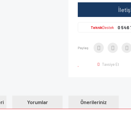
İleti
0 546 
Teknik
Destek
Paylaş:
Tavsiye Et
ri
Yorumlar
Önerileriniz