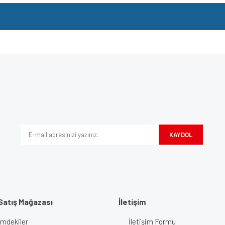
e diğer konularda yetersiz gördüğünüz noktaları öneri formunu kullanarak tarafımı
Bu ürüne ilk yorumu siz yapın!
iyor.
Yorum Yaz
KAYDOL
Satış Mağazası
İletişim
imdekiler
İletişim Formu