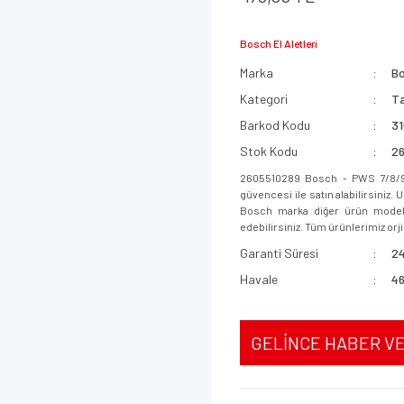
Bosch El Aletleri
Marka
B
Kategori
Ta
Barkod Kodu
3
Stok Kodu
2
2605510289 Bosch - PWS 7/8/9
güvencesi ile satın alabilirsiniz.
Bosch marka diğer ürün modeller
edebilirsiniz. Tüm ürünlerimiz orjin
Garanti Süresi
24
Havale
46
GELİNCE HABER V