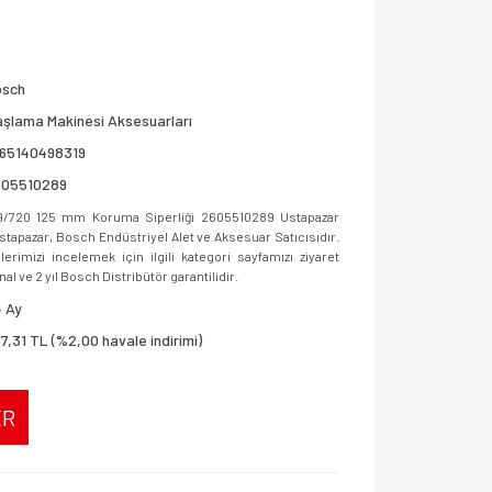
osch
şlama Makinesi Aksesuarları
165140498319
605510289
/720 125 mm Koruma Siperliği 2605510289 Ustapazar
 Ustapazar, Bosch Endüstriyel Alet ve Aksesuar Satıcısıdır.
imizi incelemek için ilgili kategori sayfamızı ziyaret
al ve 2 yıl Bosch Distribütör garantilidir.
 Ay
7,31 TL (%2,00 havale indirimi)
ER