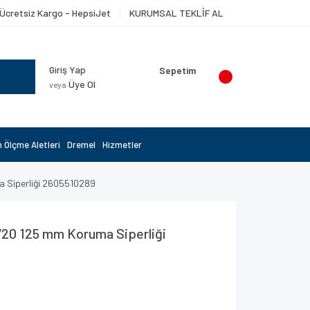
Ücretsiz Kargo - HepsiJet
KURUMSAL TEKLİF AL
Giriş Yap
Sepetim
Üye Ol
veya
 Ölçme Aletleri
Dremel
Hizmetler
 Siperliği 2605510289
20 125 mm Koruma Siperliği