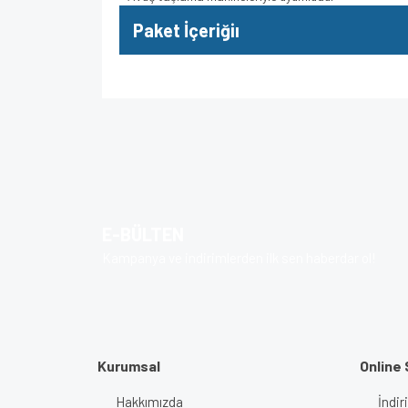
Paket İçeriğiı
Bu ürünün fiyat bilgisi, resim, ürün açıklamalarında v
Görüş ve önerileriniz için teşekkür ederiz.
Ürün resmi kalitesiz, bozuk veya görüntülenem
Ürün açıklamasında eksik bilgiler bulunuyor.
E-BÜLTEN
Ürün bilgilerinde hatalar bulunuyor.
Kampanya ve indirimlerden ilk sen haberdar ol!
Ürün fiyatı diğer sitelerden daha pahalı.
Bu ürüne benzer farklı alternatifler olmalı.
Kurumsal
Online 
Hakkımızda
İndir