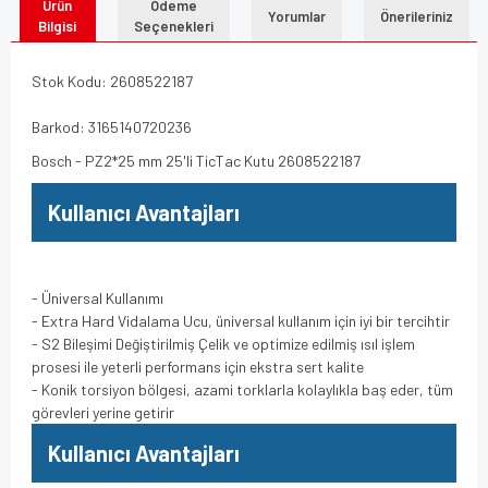
Ürün
Ödeme
Yorumlar
Önerileriniz
Bilgisi
Seçenekleri
Stok Kodu: 2608522187
Barkod: 3165140720236
Bosch - PZ2*25 mm 25'li TicTac Kutu 2608522187
Kullanıcı Avantajları
- Üniversal Kullanımı
- Extra Hard Vidalama Ucu, üniversal kullanım için iyi bir tercihtir
- S2 Bileşimi Değiştirilmiş Çelik ve optimize edilmiş ısıl işlem
prosesi ile yeterli performans için ekstra sert kalite
- Konik torsiyon bölgesi, azami torklarla kolaylıkla baş eder, tüm
görevleri yerine getirir
Kullanıcı Avantajları