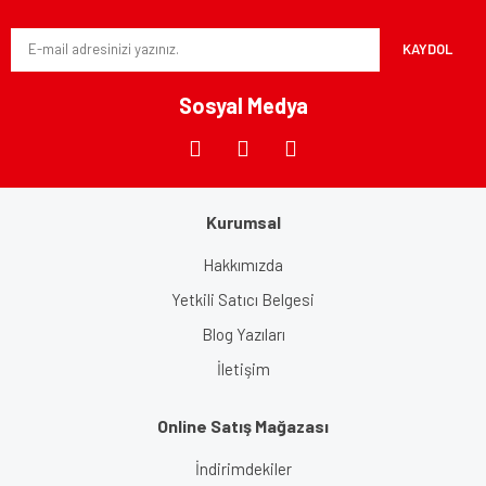
Ürün bilgilerinde hatalar bulunuyor.
KAYDOL
Ürün fiyatı diğer sitelerden daha pahalı.
Bu ürüne benzer farklı alternatifler olmalı.
Sosyal Medya
Kurumsal
Gönder
Hakkımızda
Yetkili Satıcı Belgesi
Blog Yazıları
İletişim
Online Satış Mağazası
İndirimdekiler