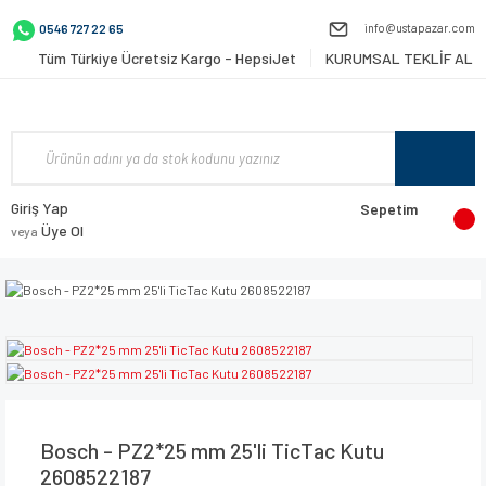
info@ustapazar.com
0546 727 22 65
Tüm Türkiye Ücretsiz Kargo - HepsiJet
KURUMSAL TEKLİF AL
Giriş Yap
Sepetim
Üye Ol
veya
Bosch - PZ2*25 mm 25'li TicTac Kutu
2608522187