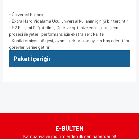
- Üniversal Kullanımı
- Extra Hard Vidalama Ucu, üniversal kullanım için iyi bir tercihtir
- S2 Bileşimi Değiştirilmiş Çelik ve optimize edilmiş ısıl işlem
prosesi ile yeterli performans için ekstra sert kalite
- Konik torsiyon bölgesi, azami torklarla kolaylıkla baş eder, tüm
görevleri yerine getirir
Paket İçeriğiı
Bu ürünün fiyat bilgisi, resim, ürün açıklamalarında ve diğer
konularda yetersiz gördüğünüz noktaları öneri formunu
Bu ürüne ilk yorumu siz yapın!
kullanarak tarafımıza iletebilirsiniz.
Görüş ve önerileriniz için teşekkür ederiz.
Yorum Yaz
Ürün resmi kalitesiz, bozuk veya görüntülenemiyor.
E-BÜLTEN
Ürün açıklamasında eksik bilgiler bulunuyor.
Kampanya ve indirimlerden ilk sen haberdar ol!