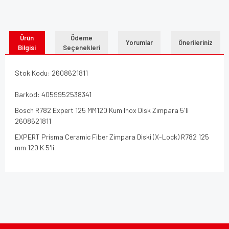
Ürün
Ödeme
Yorumlar
Önerileriniz
Bilgisi
Seçenekleri
Stok Kodu: 2608621811
Barkod: 4059952538341
Bosch R782 Expert 125 MM120 Kum Inox Disk Zımpara 5'li
2608621811
EXPERT Prisma Ceramic Fiber Zimpara Diski (X-Lock) R782 125
mm 120 K 5'li
Bu ürünün fiyat bilgisi, resim, ürün açıklamalarında ve diğer
konularda yetersiz gördüğünüz noktaları öneri formunu
Bu ürüne ilk yorumu siz yapın!
kullanarak tarafımıza iletebilirsiniz.
Görüş ve önerileriniz için teşekkür ederiz.