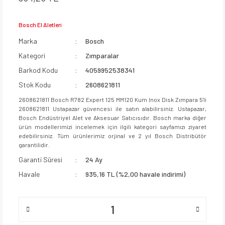
Bosch El Aletleri
Marka
Bosch
Kategori
Zımparalar
Barkod Kodu
4059952538341
Stok Kodu
2608621811
2608621811 Bosch R782 Expert 125 MM120 Kum Inox Disk Zımpara 5'li
2608621811 Ustapazar güvencesi ile satın alabilirsiniz. Ustapazar,
Bosch Endüstriyel Alet ve Aksesuar Satıcısıdır. Bosch marka diğer
ürün modellerimizi incelemek için ilgili kategori sayfamızı ziyaret
edebilirsiniz. Tüm ürünlerimiz orjinal ve 2 yıl Bosch Distribütör
garantilidir.
Garanti Süresi
24 Ay
Havale
935,16 TL (%2,00 havale indirimi)