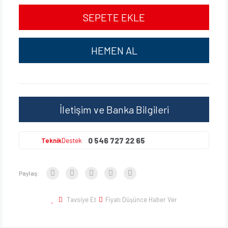
SEPETE EKLE
HEMEN AL
İletişim ve Banka Bilgileri
0 546 727 22 65
Teknik
Destek
Paylaş:
Tavsiye Et
Fiyatı Düşünce Haber Ver