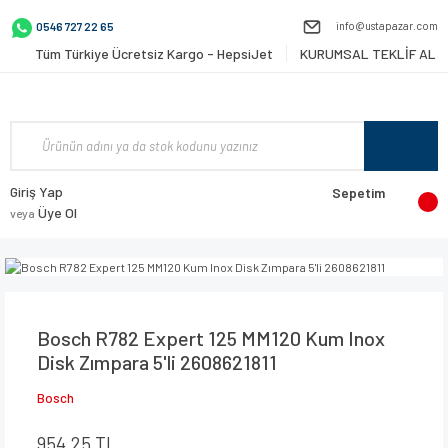
info@ustapazar.com
0546 727 22 65
Tüm Türkiye Ücretsiz Kargo - HepsiJet
KURUMSAL TEKLİF AL
Giriş Yap
Sepetim
Üye Ol
veya
Bosch R782 Expert 125 MM120 Kum Inox
Disk Zımpara 5'li 2608621811
Bosch
954,25 TL